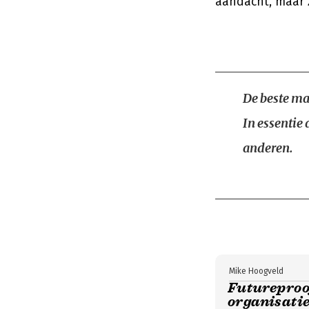
aandacht, maar z
De beste man
In essentie
anderen.
Mike Hoogveld
Futureproof
organisati