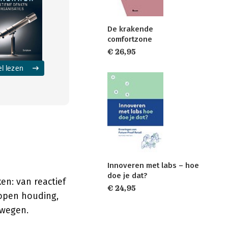
De krakende
comfortzone
€ 26,95
el lezen
Innoveren met labs – hoe
doe je dat?
en: van reactief
€ 24,95
 open houding,
rwegen.