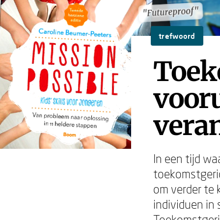
"Futureproof"
"Futureproof"
trefwoord
Toek
vooru
vera
In een tijd wa
toekomstgeric
om verder te 
individuen in
Toekomstgeric