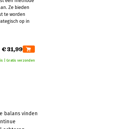
rst een methode
aan. Ze bieden
st te worden
ategisch op in
€ 31,99
is | Gratis verzonden
te balans vinden
ontinue