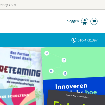
 vanaf €20
Inloggen
010-4731397
Personen
Trefwoorden