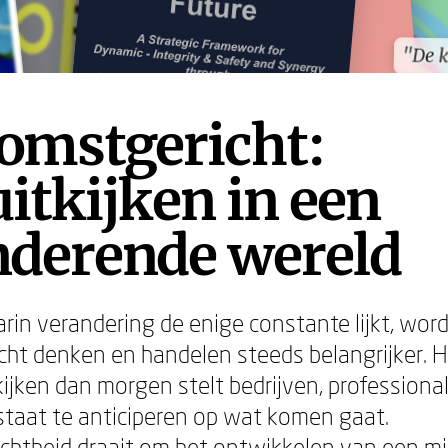
"De 
"De 
omstgericht:
itkijken in een
nderende wereld
arin verandering de enige constante lijkt, wor
ht denken en handelen steeds belangrijker.
kijken dan morgen stelt bedrijven, professiona
 staat te anticiperen op wat komen gaat.
htheid draait om het ontwikkelen van een mi