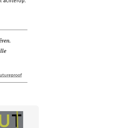
l achterop.
ëren.
lle
utureproof