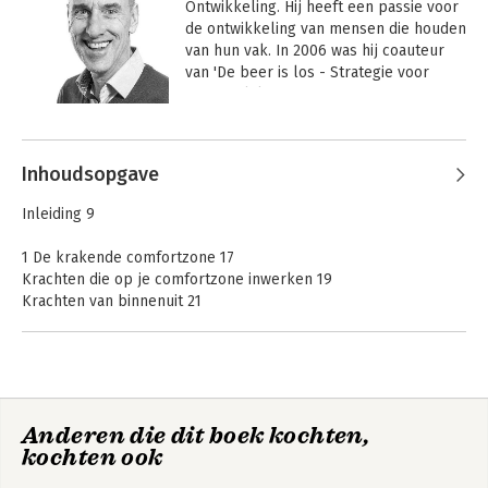
Ontwikkeling. Hij heeft een passie voor 
de ontwikkeling van mensen die houden 
van hun vak. In 2006 was hij coauteur 
van 'De beer is los - Strategie voor 
persoonlijke groei'.
Andere boeken door Hugo Hoetink
Inhoudsopgave
Inleiding 9
1 De krakende comfortzone 17
Krachten die op je comfortzone inwerken 19
Krachten van binnenuit 21
Liefde voor het vak 21
Verlangen naar zingeving 22
Verlangen naar heelheid 25
Krachten van buitenaf 27
Technologie 27
De krakende
Anderen die dit boek kochten,
Complexiteit 41
comfortzone
kochten ook
Beheerskramp 47
Waardebalans 54