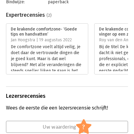
Bindwijze:
paperback
Aantal pagina's:
288
Uitgever:
Boom
Expertrecensies
(2)
Druk:
1
Verschijningsdatum:
18-1-2022
De krakende comfortzone- ‘Goede
De krakende comf
tips en handvatten’
vinger op een zere
Hoofdrubriek:
Algemeen management
Jan Hoogstra | 19 augustus 2022
Roy van den Anker
De comfortzone voelt altijd veilig, je
Bij de titel De k
doet daar de vertrouwde dingen die
dacht ik niet geli
je goed kunt. Maar is dat wel
professionals, on
blijvend? Met alle veranderingen die
die er expliciet na
steeds sneller lijken te gaan is het
eerste gedachte w
de vraag of het vakgebied waarin je
heel enthousiast.
comfortzone zich bevindt morgen
comfortzone is na
nog interessant is voor je werkgever
uitgemolken.
of klant. Hugo Hoetink beschrijft in
Lees verder
Lezersrecensies
‘De krakende comfortzone’ hoe je
van comfortzone naar mooi werk
Wees de eerste die een lezersrecensie schrijft!
kunt gaan.
Lees verder
?
Uw waardering