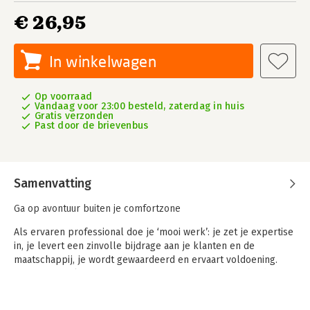
€ 26,95
In winkelwagen
Op voorraad
Vandaag voor 23:00 besteld, zaterdag in huis
Gratis verzonden
Past door de brievenbus
Samenvatting
Ga op avontuur buiten je comfortzone
Als ervaren professional doe je ‘mooi werk’: je zet je expertise
in, je levert een zinvolle bijdrage aan je klanten en de
maatschappij, je wordt gewaardeerd en ervaart voldoening.
Met mooi werk zit je stevig in je comfortzone, het gebied waar
je terechtkomt wanneer je als professional een groot aantal
vlieguren hebt gemaakt.