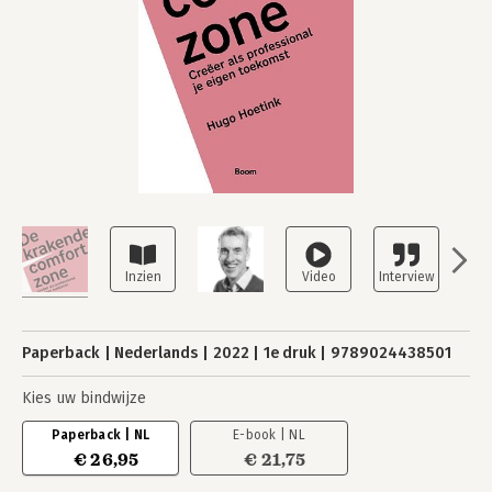
Paperback
Nederlands
2022
1e druk
9789024438501
Kies uw bindwijze
Paperback | NL
E-book | NL
€ 26,95
€ 21,75