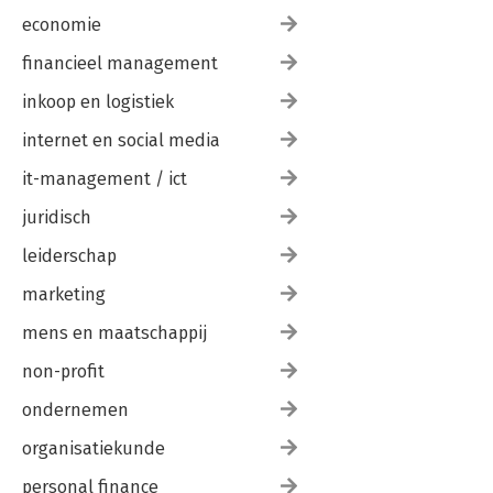
4. Zet het vraagstuk centraal 264
economie
5. Maak gebruik van buitenstaanderschap 265
6. Vertel je verhaal 266
financieel management
7. Gebruik je systemische intelligentie 268
8. Bewaak het gezamenlijke leerproces 272
inkoop en logistiek
9. Bouw gildes 274
De vier ontwikkelrichtingen naar mooi werk 275
internet en social media
it-management / ict
Dankwoord 279
Literatuur 281
juridisch
leiderschap
marketing
mens en maatschappij
non-profit
ondernemen
organisatiekunde
personal finance