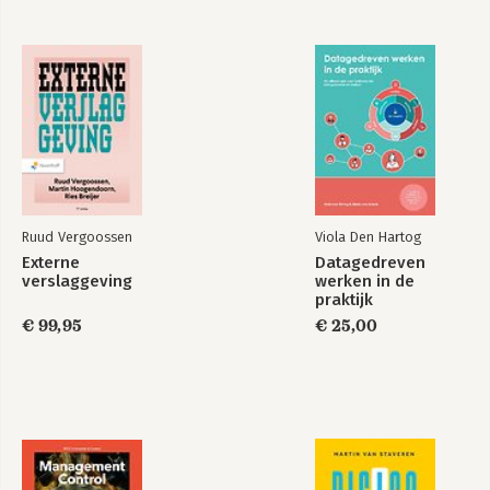
Jouw waarde als ervaren professional 61
De krachten in kaart 62
Bekijk alle boeken
2 Bewegingsruimte 65
Het kompas voor professionele ontwikkeling 66
Domein 1: Talent 69
Domein 2: Business 71
Domein 3: Uitdaging 74
Verkennen van je bewegingsruimte 75
Veld 1: De comfortzone 76
Veld 2: De speelplaats 82
Ruud Vergoossen
Viola Den Hartog
Veld 3: Het stressgebied 88
Externe
Datagedreven
Veld 4: De hotspot 96
verslaggeving
werken in de
Bewegen over de velden 100
praktijk
Scan jezelf 101
€ 99,95
€ 25,00
De volgende stap 111
3 Een date met je talent 113
Wat is talent? 114
Flexibiliteit: talent in de diepte en de breedte 118
Richting: het verhaal van jouw talent 122
Energie: volg je drijfveer 130