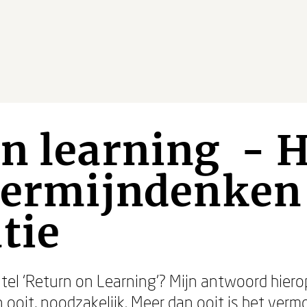
n learning - 
termijndenken 
tie
el ‘Return on Learning’? Mijn antwoord hiero
an ooit, noodzakelijk. Meer dan ooit is het ve