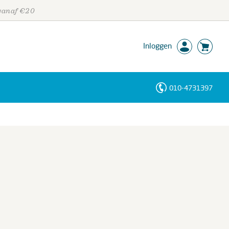
 vanaf €20
Inloggen
010-4731397
Personen
Trefwoorden