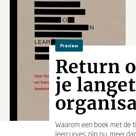
Preview
Return o
je lange
organisa
Waarom een boek met de tit
leercurves zijn nu, meer d