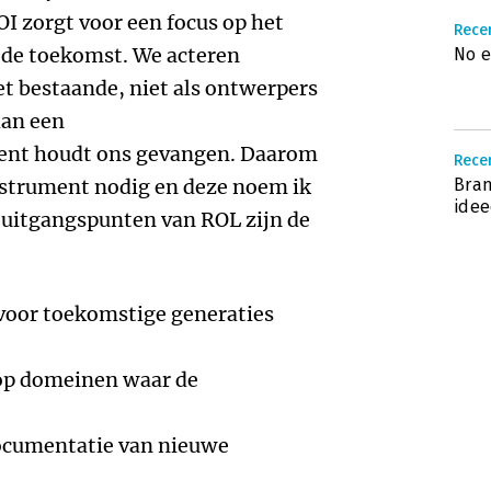
I zorgt voor een focus op het
Recen
 de toekomst. We acteren
No 
et bestaande, niet als ontwerpers
aan een
ent houdt ons gevangen. Daarom
Rece
nstrument nodig en deze noem ik
Bran
idee
 uitgangspunten van ROL zijn de
 voor toekomstige generaties
 op domeinen waar de
ocumentatie van nieuwe