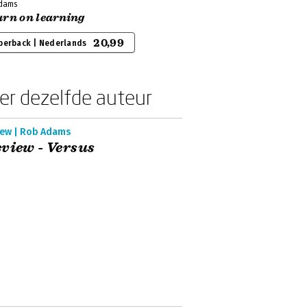
dams
urn on learning
20,99
perback | Nederlands
er dezelfde auteur
iew | Rob Adams
view - Versus