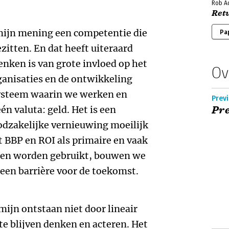
Rob A
Ret
mijn mening een competentie die
Pa
zitten. En dat heeft uiteraard
nken is van grote invloed op het
Ov
ganisaties en de ontwikkeling
systeem waarin we werken en
Prev
én valuta: geld. Het is een
Pre
dzakelijke vernieuwing moeilijk
 BBP en ROI als primaire en vaak
ten worden gebruikt, bouwen we
en barrière voor de toekomst.
mijn ontstaan niet door lineair
te blijven denken en acteren. Het