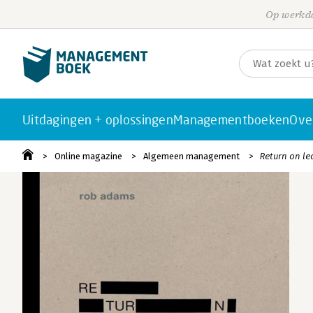
Op werkda
Uitdagingen + oplossingen
Managementboeken
Ove
Online magazine
Algemeen management
Return on le