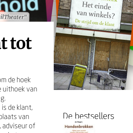
ilTheater"
ilTheater"
t tot
 om de hoek
e uithoek van
g.
is de klant,
De bestsellers
n plaats van
, adviseur of