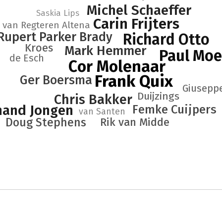
Michel Schaeffer
Saskia Lips
Carin Frijters
 van Regteren Altena
Rupert Parker Brady
Richard Otto
Kroes
Mark Hemmer
Paul Moe
de Esch
Cor Molenaar
Frank Quix
Ger Boersma
Giuseppe
Duijzings
Chris Bakker
nand Jongen
Femke Cuijpers
van Santen
Doug Stephens
Rik van Midde