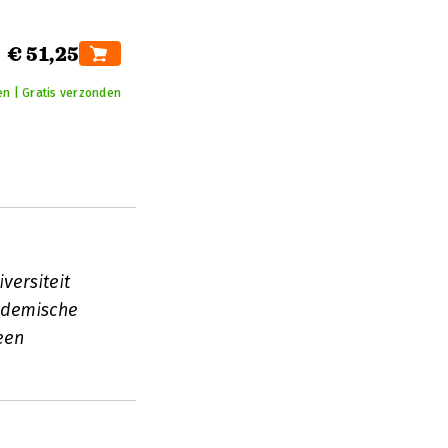
€ 51,25
en | Gratis verzonden
versiteit
ademische
een