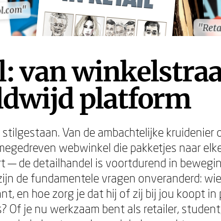
ol.com"
ol.com"
"Reta
"Reta
l: van winkelstraa
ldwijd platform
t stilgestaan. Van de ambachtelijke kruidenier
tmegedreven webwinkel die pakketjes naar elk
rt — de detailhandel is voortdurend in bewegin
 zijn de fundamentele vragen onveranderd: wie 
nt, en hoe zorg je dat hij of zij bij jou koopt i
? Of je nu werkzaam bent als retailer, student