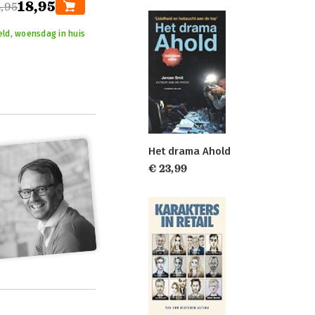
18,95
4,95
eld, woensdag in huis
Het drama Ahold
€ 23,99