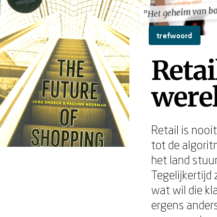
"Het geheim van b
"Het geheim van b
trefwoord
Retai
were
Retail is nooi
tot de algori
het land stuu
Tegelijkertijd
wat wil die kla
ergens anders