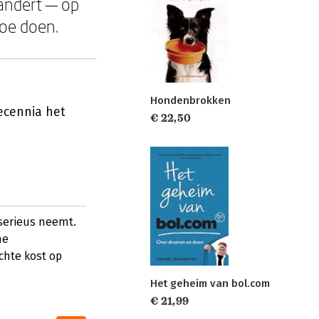
andert — op
toe doen.
Hondenbrokken
ecennia het
€ 22,50
serieus neemt.
he
ichte kost op
Het geheim van bol.com
€ 21,99