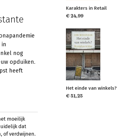
Karakters in Retail
€ 24,99
stante
ronapandemie
 in
inkel nog
ieuw opduiken.
pst heeft
Het einde van winkels?
€ 51,25
et moeilijk
uidelijk dat
, of verdwijnen.