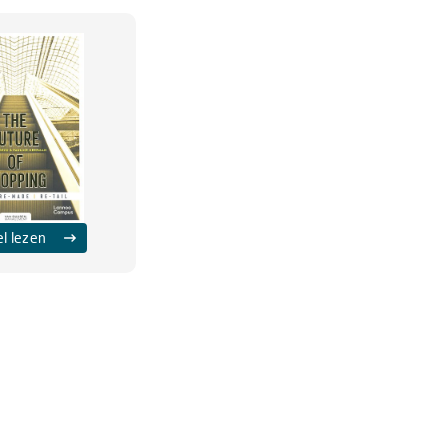
el lezen