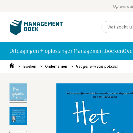
Op werkda
Uitdagingen + oplossingen
Managementboeken
Ove
Boeken
Ondernemen
Het geheim van bol.com