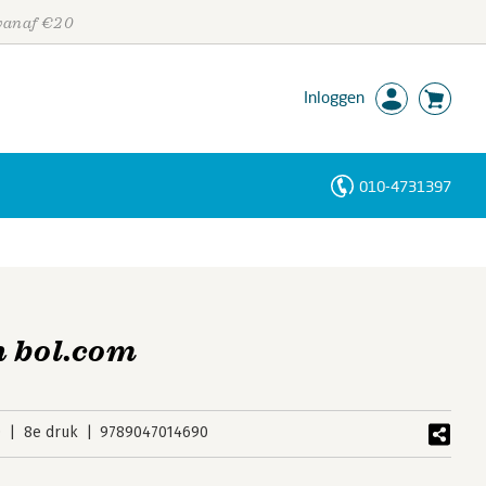
 vanaf €20
Inloggen
010-4731397
Personen
Trefwoorden
n bol.com
0
8e druk
9789047014690