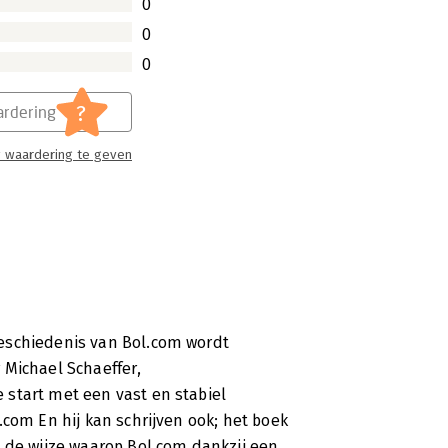
0
0
ar na de start is het bedrijf de
t een omzet van ruim 1,2 miljard euro
0
?
rdering
 waardering te geven
er Leest als een jongensboek, maar
 gelijk dat herkenbare bol.com gevoel
in.
eschiedenis van Bol.com wordt
 Michael Schaeffer,
start met een vast en stabiel
.com En hij kan schrijven ook; het boek
n de wijze waarop Bol.com dankzij een