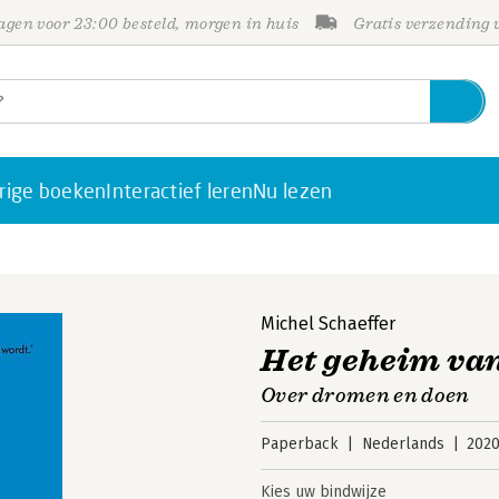
gen voor 23:00 besteld, morgen in huis
Gratis verzending
rige boeken
Interactief leren
Nu lezen
Michel Schaeffer
Het geheim va
Over dromen en doen
Paperback
Nederlands
202
Kies uw bindwijze