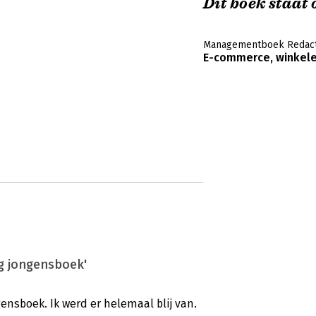
Dit boek staat o
Managementboek Redact
E-commerce, winkel
g jongensboek'
ensboek. Ik werd er helemaal blij van.