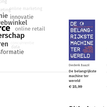
ting
online marketing
eting
mie
innovatie
ebwinkel
rce
online retail
rschap
ren
concurrentie
data
sformatie
Diederik Baazil
De belangrijkste
machine ter
wereld
€ 25,99