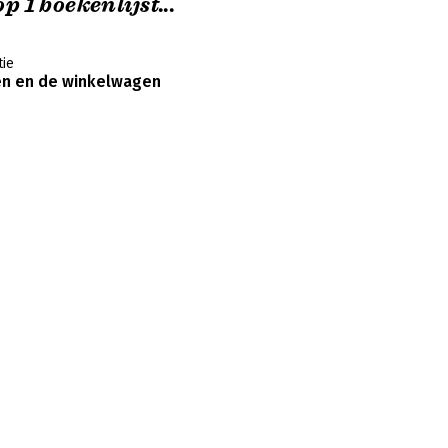
p 1 boekenlijst...
ie
en en de winkelwagen