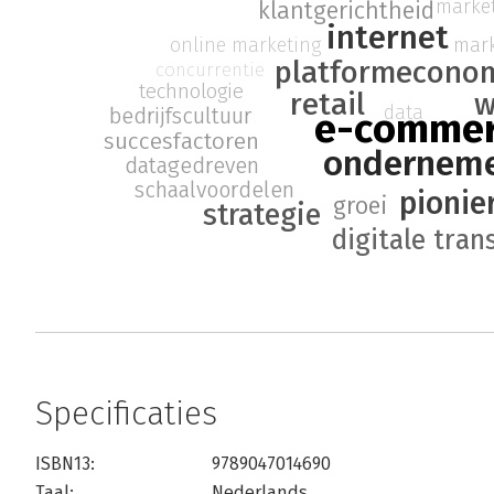
marke
klantgerichtheid
internet
mark
online marketing
platformecono
concurrentie
technologie
retail
w
data
bedrijfscultuur
e-comme
succesfactoren
onderneme
datagedreven
schaalvoordelen
pionie
groei
strategie
digitale tran
Specificaties
ISBN13:
9789047014690
Taal:
Nederlands