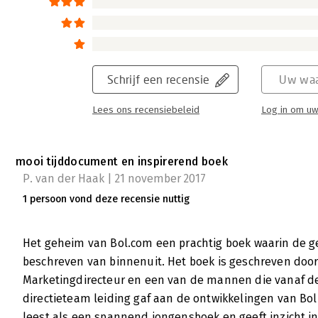
Wardy Poelstra | 10 november 2017
Bol.com is een ongekend succesverhaal. 18 ja
grootste online retailer van de Benelux, me
en 7 miljoen klanten.
Schrijf een recensie
Uw waa
Lees verder
Lees ons recensiebeleid
Log in om uw
Het geheim van bol.com - 'Pageturner'
mooi tijddocument en inspirerend boek
Fred Rutgers | 5 oktober 2017
P. van der Haak | 21 november 2017
Het geheim van bol.com door Michel Schaeff
1 persoon vond deze recensie nuttig
dan voor grote jongens. De cover geeft je al
en vanaf de eerste pagina zit je er helemaal 
Het geheim van Bol.com een prachtig boek waarin de g
Lees verder
beschreven van binnenuit. Het boek is geschreven door
Marketingdirecteur en een van de mannen die vanaf de 
directieteam leiding gaf aan de ontwikkelingen van Bol
leest als een spannend jongensboek en geeft inzicht i