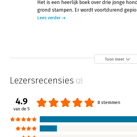
Het is een heerlijk boek over drie jonge hond
grond stampen. Er wordt voortdurend gepio
Lees verder
Het geheim van bol.com - 'Groot, grot
Sjors van Leeuwen | 13 december 2017
Toon meer
Bol.com is een van de weinige e-commercebe
eind van de vorige eeuw wist te overleven. I
Lezersrecensies
(2)
grootste online winkel van Nederland met in
euro en miljoenen klanten in Nederland en B
legt in zijn boek uit wat het geheim van het 
4.9
8 stemmen
Lees verder
van de 5
Het geheim van bol.com - 'Een feest o