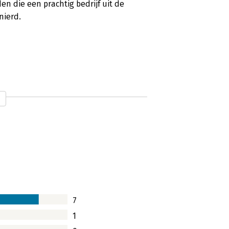
en die een prachtig bedrijf uit de
nierd.
er, grootst denken'
drijven die de internetbubbel aan het
nmiddels is het uitgegroeid tot de
 2016 een jaaromzet van 1,2 miljard
elgië. Ex-directielid Michel Schaeffer
succesvolle bol.com is.
7
1
m te lezen'