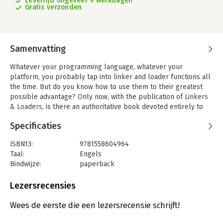
Levertijd ongeveer 9 werkdagen
Gratis verzonden
Samenvatting
Whatever your programming language, whatever your
platform, you probably tap into linker and loader functions all
the time. But do you know how to use them to their greatest
possible advantage? Only now, with the publication of
Linkers
& Loaders
, is there an authoritative book devoted entirely to
these deep-seated compile-time and run-time processes. The
Specificaties
book begins with a detailed and comparative account of linking
and loading that illustrates the differences among various
ISBN13:
9781558604964
compilers and operating systems. On top of this foundation,
Taal:
Engels
the author presents clear practical advice to help you create
Bindwijze:
paperback
faster, cleaner code. You'll learn to avoid the pitfalls
Uitgever:
Elsevier Science
associated with Windows DLLs, take advantage of the space-
Verschijningsdatum:
25-10-1999
Lezersrecensies
saving, performance-improving techniques supported by many
modern linkers, make the best use of the UNIX ELF library
Hoofdrubriek:
IT-management / ICT
Wees de eerste die een lezersrecensie schrijft!
scheme, and much more. If you're serious about programming,
you'll devour this unique guide to one of the field's least