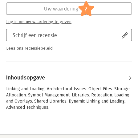
understood topics.
Linkers & Loaders
is also an ideal
?
supplementary text for compiler and operating systems
Uw waardering
courses.
Log in om uw waardering te geven
Schrijf een recensie
Lees ons recensiebeleid
Inhoudsopgave
Linking and Loading. Architectural Issues. Object Files. Storage
Allocation. Symbol Management. Libraries. Relocation. Loading
and Overlays. Shared Libraries. Dynamic Linking and Loading.
Advanced Techniques.