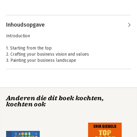
Inhoudsopgave
Introduction
1. Starting from the top
2. Crafting your business vision and values
3. Painting your business landscape
4. Getting the word out with marketing
5. Managing the moola - color by numbers
6. Coralling your creative cohorts
7. Action planning - where the rubber meets the road
8. Weaving it all together
Anderen die dit boek kochten,
9. Maintaining the magic and momentum
kochten ook
Index