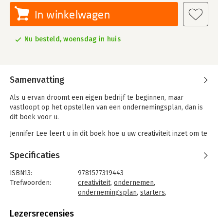
In winkelwagen
Nu besteld, woensdag in huis
Samenvatting
Als u ervan droomt een eigen bedrijf te beginnen, maar
vastloopt op het opstellen van een ondernemingsplan, dan is
dit boek voor u.
Jennifer Lee leert u in dit boek hoe u uw creativiteit inzet om te
komen tot een succesvol ondernemingsplan. Ze biedt stap
voor stap begeleiding en kleurrijke werkvormen die u in staat
Specificaties
stellen om uw visie vast te stellen en plannen te maken voor
de financiën, marketing, en langetermijnstrategie.
ISBN13:
9781577319443
Trefwoorden:
creativiteit
,
ondernemen
,
ondernemingsplan
,
starters
,
businessplan
Taal:
Engels
Lezersrecensies