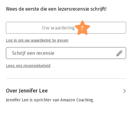
Bindwijze:
paperback
Aantal pagina's:
224
Wees de eerste die een lezersrecensie schrijft!
Uitgever:
New World Library
Druk:
1
Verschijningsdatum:
1-2-2011
?
Uw waardering
Hoofdrubriek:
Algemeen management
Log in om uw waardering te geven
Schrijf een recensie
Lees ons recensiebeleid
Over Jennifer Lee
Jennifer Lee is oprichter van Amazon Coaching.