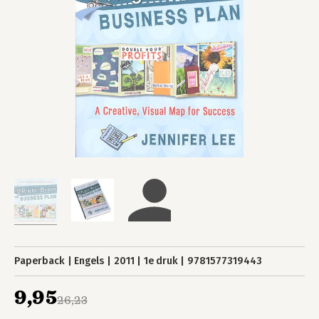
Paperback
Engels
2011
1e druk
9781577319443
9,95
26,23