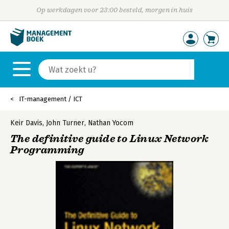
Op werkdagen voor 23:00 besteld, morgen in huis
IT-management / ICT
Keir Davis
,
John Turner
,
Nathan Yocom
The definitive guide to Linux Network
Programming