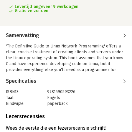
Levertijd ongeveer 9 werkdagen
Gratis verzonden
Samenvatting
'The Definitive Guide to Linux Network Programming' offers a
clear, concise treatment of creating clients and servers under
the Linux operating system. This book assumes that you know
C and have experience developing code on Linux, but it
provides everything else you'll need as a programmer for
real-world network programming.
Specificaties
Whether you're a Windows developer looking to expand to
Linux, or you're a proficient Linux developer looking to
ISBN13:
9781590593226
incorporate client-server programming into your applications,
Taal:
Engels
this book has a wealth of invaluable information to suit your
Bindwijze:
paperback
needs.
Aantal pagina's:
375
Uitgever:
Apress
Lezersrecensies
This book covers design, implementation, debugging, and
Hoofdrubriek:
IT-management / ICT
security. You'll also learn about the many kinds of socket
Wees de eerste die een lezersrecensie schrijft!
types, sessioned versus sessionless protocols, and encryption,