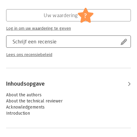
as well as how to build a custom protocol, how to use SSL, and
how to tunnel data.
?
Uw waardering
Log in om uw waardering te geven
Schrijf een recensie
Lees ons recensiebeleid
Inhoudsopgave
About the authors
About the technical reviewer
Acknowledgements
Introduction
Part one: Fundamentals
1. Network and protocols