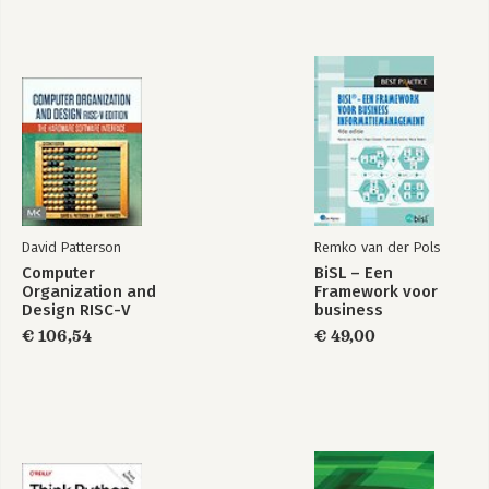
David Patterson
Remko van der Pols
Computer
BiSL – Een
Organization and
Framework voor
Design RISC-V
business
Edition
informatiemanagement
€ 106,54
€ 49,00