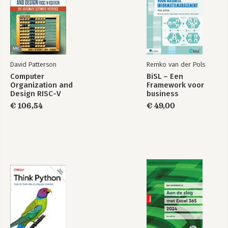
David Patterson
Remko van der Pols
Computer
BiSL – Een
Organization and
Framework voor
Design RISC-V
business
Edition
informatiemanagement
€ 106,54
€ 49,00