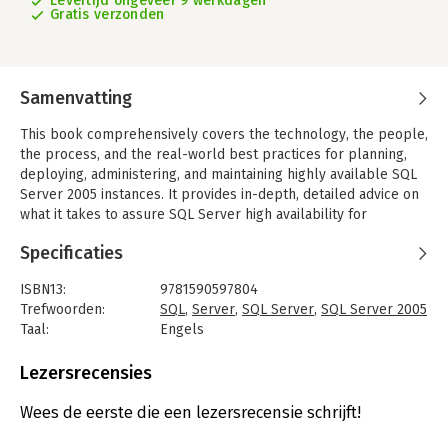
Levertijd ongeveer 9 werkdagen
Gratis verzonden
Samenvatting
This book comprehensively covers the technology, the people,
the process, and the real-world best practices for planning,
deploying, administering, and maintaining highly available SQL
Server 2005 instances. It provides in-depth, detailed advice on
what it takes to assure SQL Server high availability for
businesses of any size. It covers both availability and
Specificaties
performance, from the perspective of high availability, and
addresses the crucial needs of enterprise-class, 24x7 SQL
ISBN13:
9781590597804
Server 2005 implementations. The book is based on real-world
Trefwoorden:
SQL
,
Server
,
SQL Server
,
SQL Server 2005
experience. It gives sound guidance to DBAs and system
Taal:
Engels
administrators on how to really get the job done.
Bindwijze:
gebonden
Aantal pagina's:
745
Lezersrecensies
Uitgever:
Apress
Druk:
2007
Wees de eerste die een lezersrecensie schrijft!
Verschijningsdatum:
24-7-2007