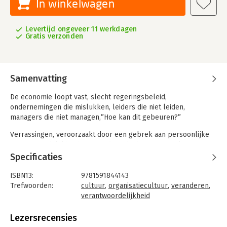
In winkelwagen
Levertijd ongeveer 11 werkdagen
Gratis verzonden
Samenvatting
De economie loopt vast, slecht regeringsbeleid,
ondernemingen die mislukken, leiders die niet leiden,
managers die niet managen,”Hoe kan dit gebeuren?”
Verrassingen, veroorzaakt door een gebrek aan persoonlijke
verantwoordelijkheid, zijn vandaag de dag een probleem voor
bijna elke organisatie, van de politieke arena tot grote en
Specificaties
kleine bedrijven. ‘How did that happen?’ biedt een beproefde
manier om deze onaangename verrassingen te elimineren,
ISBN13:
9781591844143
waardoor het concurrentievoordeel toeneemt en de prestaties
Trefwoorden:
cultuur
,
organisatiecultuur
,
veranderen
,
aanzienlijk verbeteren.
verantwoordelijkheid
Taal:
Engels
Bindwijze:
paperback
Lezersrecensies
Aantal pagina's:
272