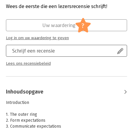
Uitgever:
Portfolio
Wees de eerste die een lezersrecensie schrijft!
Druk:
1
Verschijningsdatum:
26-7-2011
?
Uw waardering
Hoofdrubriek:
Verandermanagement
Log in om uw waardering te geven
Schrijf een recensie
Lees ons recensiebeleid
Inhoudsopgave
Introduction
1. The outer ring
2. Form expectations
3. Communicate expectations
4. Align expectations