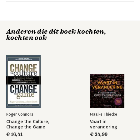
5. Inspect expectation
6. The inner ring
7. Examine motivation
8. Evaluate training
Anderen die dit boek kochten,
9. Assess accountability
kochten ook
10. Consider culture
Conclusion
Appendix
Index
Roger Connors
Maaike Thiecke
Change the Culture,
Vaart in
Change the Game
verandering
€ 16,41
€ 24,99