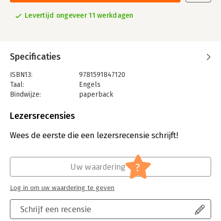
Levertijd ongeveer 11 werkdagen
Specificaties
ISBN13:
9781591847120
Taal:
Engels
Bindwijze:
paperback
Aantal pagina's:
268
Uitgever:
Penguin Books
Lezersrecensies
Verschijningsdatum:
27-1-2015
Wees de eerste die een lezersrecensie schrijft!
Hoofdrubriek:
Personeelsmanagement
?
Uw waardering
Log in om uw waardering te geven
Schrijf een recensie