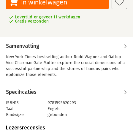
In winkelwagen
Levertijd ongeveer 11 werkdagen
Gratis verzonden
Samenvatting
New York Times bestselling author Rodd Wagner and Gallup
Vice Chairman Gale Muller explore the crucial dimensions of a
successful partnership and the stories of famous pairs who
epitomize those elements.
Specificaties
ISBN13:
9781595620293
Taal:
Engels
Bindwijze:
gebonden
Aantal pagina's:
256
Uitgever:
Gallup Press
Lezersrecensies
Verschijningsdatum:
27-10-2009