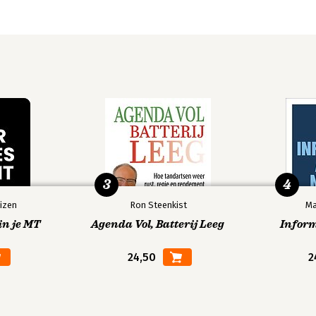
3
4
izen
Ron Steenkist
Ma
in je MT
Agenda Vol, Batterij Leeg
Infor
24,50
2