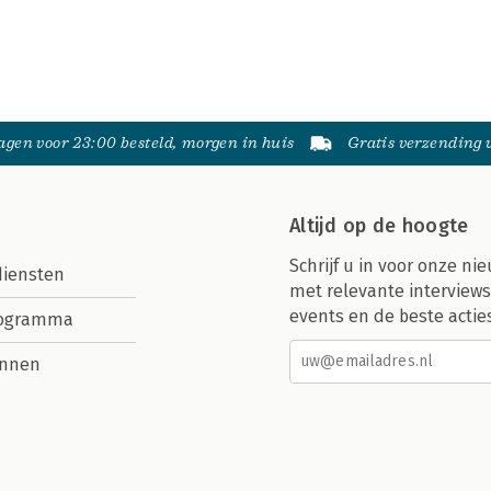
gen voor 23:00 besteld, morgen in huis
Gratis verzending
Altijd op de hoogte
Schrijf u in voor onze nie
diensten
met relevante interviews
events en de beste actie
rogramma
nnen