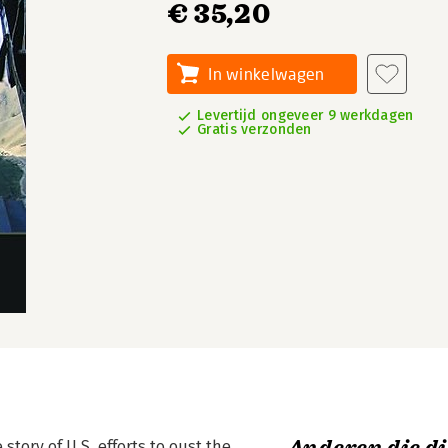
€ 35,20
In winkelwagen
Levertijd ongeveer 9 werkdagen
Gratis verzonden
 story of U.S. efforts to oust the