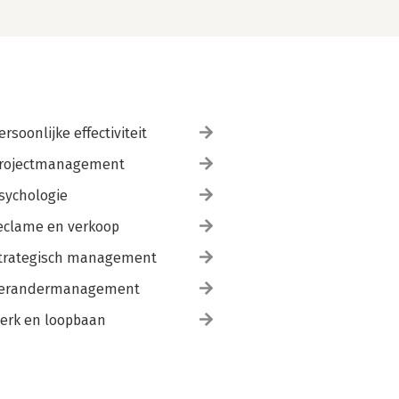
ersoonlijke effectiviteit
rojectmanagement
sychologie
eclame en verkoop
trategisch management
erandermanagement
erk en loopbaan