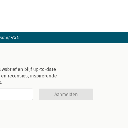
 vanaf €20
uwsbrief en blijf up-to-date
 en recensies, inspirerende
s.
Aanmelden