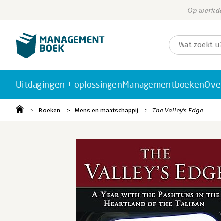
Op werkda
Uitdagingen + oplossingen
Managementboeken
Ove
Boeken
Mens en maatschappij
The Valley's Edge