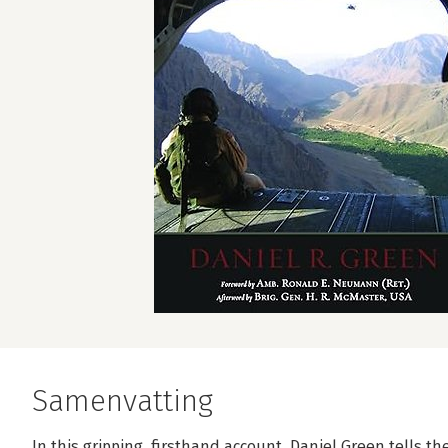
Samenvatting
In this gripping, firsthand account, Daniel Green tells the