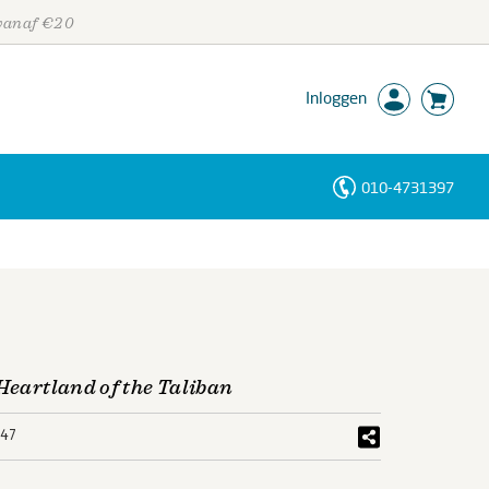
 vanaf €20
Inloggen
010-4731397
Personen
Trefwoorden
 Heartland of the Taliban
47