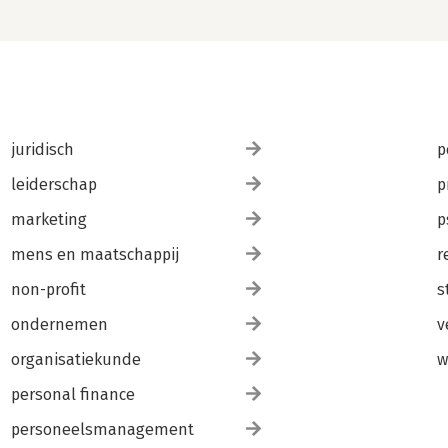
juridisch
p
leiderschap
p
marketing
p
mens en maatschappij
r
non-profit
s
ondernemen
v
organisatiekunde
w
personal finance
personeelsmanagement