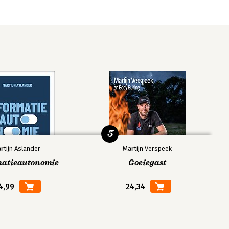
5
rtijn Aslander
Martijn Verspeek
matieautonomie
Goeiegast
4,99
24,34