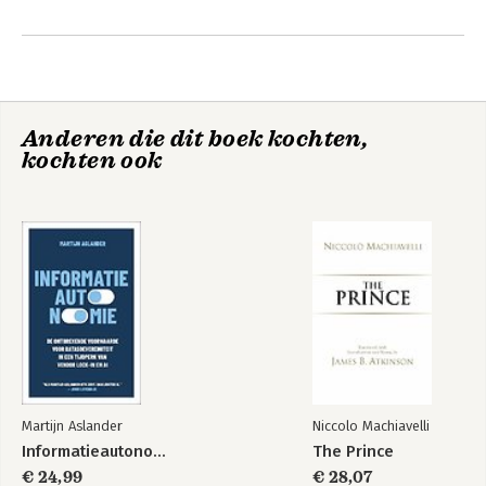
Anderen die dit boek kochten,
kochten ook
Tijd is
De macht van niets
doen
Bekijk alle boeken
Martijn Aslander
Niccolo Machiavelli
Informatieautonomie
The Prince
€ 24,99
€ 28,07