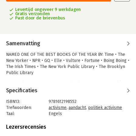
Levertijd ongeveer 9 werkdagen
Gratis verzonden
Past door de brievenbus
Samenvatting
NAMED ONE OF THE BEST BOOKS OF THE YEAR BY: Time • The
New Yorker • NPR • GQ • Elle • Vulture • Fortune • Boing Boing •
The Irish Times • The New York Public Library • The Brooklyn
Public Library
"A complex, smart and ambitious book that at first reads like a
self-help manual, then blossoms into a wide-ranging political
Specificaties
manifesto." - Jonah Engel Bromwich, The New York Times Book
Review
ISBN13:
9781612198552
Trefwoorden:
activisme
,
aandacht
,
politiek activisme
One of President Barack Obama's "Favorite Books of 2019"
Taal:
Engels
Bindwijze:
paperback
Porchlight's Personal Development & Human Behavior Book of
Aantal pagina's:
256
Lezersrecensies
the Year
Uitgever:
Melville House Publishing