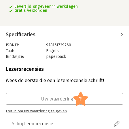
Levertijd ongeveer 11 werkdagen
Gratis verzonden
Specificaties
ISBN13:
9781617297601
Taal:
Engels
Bindwijze:
paperback
Aantal pagina's:
264
Uitgever:
Manning Publications
Lezersrecensies
Verschijningsdatum:
5-3-2021
Wees de eerste die een lezersrecensie schrijft!
Hoofdrubriek:
IT-management / ICT
?
Uw waardering
Log in om uw waardering te geven
Schrijf een recensie