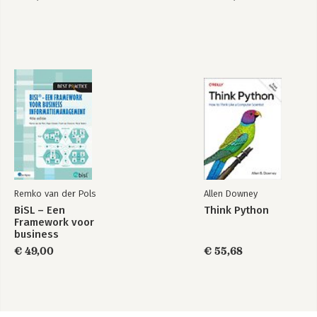
Remko van der Pols
Allen Downey
BiSL – Een
Think Python
Framework voor
business
informatiemanagement
€ 49,00
€ 55,68