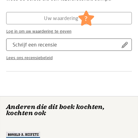
Hoofdrubriek:
Leiderschap
aan leidinggeven en hoe mensen kunnen overleven in hun rol
als leider.
?
Uw waardering
Log in om uw waardering te geven
Schrijf een recensie
Lees ons recensiebeleid
Anderen die dit boek kochten,
kochten ook