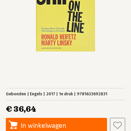
Gebonden
Engels
2017
1e druk
9781633692831
€ 36,64
In winkelwagen