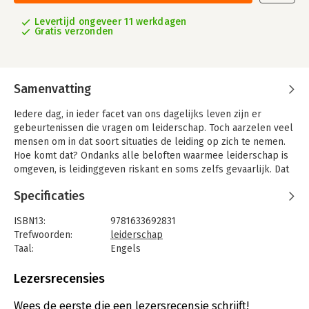
Levertijd ongeveer 11 werkdagen
Gratis verzonden
Samenvatting
Iedere dag, in ieder facet van ons dagelijks leven zijn er
gebeurtenissen die vragen om leiderschap. Toch aarzelen veel
mensen om in dat soort situaties de leiding op zich te nemen.
Hoe komt dat? Ondanks alle beloften waarmee leiderschap is
omgeven, is leidinggeven riskant en soms zelfs gevaarlijk. Dat
komt doordat echt leiderschap een inherent conflict in zich
Specificaties
meedraagt. Leiderschap gaat over verandering en vereist dat
mensen lang gekoesterde overtuigingen overboord zetten en
ISBN13:
9781633692831
vragen om dingen anders doen dan op de vertrouwde wijze
Trefwoorden:
leiderschap
doet pijn. Hierdoor voelen mensen zich bedreigd en dat heeft
Taal:
Engels
nogal eens tot gevolg dat de leider wordt geslachtofferd. In
Bindwijze:
gebonden
'Leadership on the Line' laten Heifets en Linsky zien dat het
Aantal pagina's:
288
Lezersrecensies
mogelijk is naar voren te treden, zonder het gevaar beschadigd
Uitgever:
Harvard Business School Press
te raken. Zij geven aan hoe leiders zichzelf kunnen
Druk:
1
Wees de eerste die een lezersrecensie schrijft!
beschermen tegen de risico's en gevaren die zijn verbonden