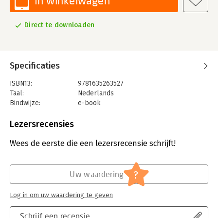
In winkelwagen
Direct te downloaden
Specificaties
ISBN13:
9781635263527
Taal:
Nederlands
Bindwijze:
e-book
Beveiliging:
adobe
Bestandsformaat:
pdf
Lezersrecensies
Aantal pagina's:
414
Uitgever:
Sas Institute digitaal
Wees de eerste die een lezersrecensie schrijft!
Verschijningsdatum:
18-12-2018
Hoofdrubriek:
Computer en informatica
?
Uw waardering
Log in om uw waardering te geven
Schrijf een recensie