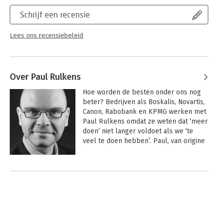
Schrijf een recensie
Lees ons recensiebeleid
Over Paul Rulkens
Hoe worden de besten onder ons nog 
beter? Bedrijven als Boskalis, Novartis, 
Canon, Rabobank en KPMG werken met 
Paul Rulkens omdat ze weten dat ‘meer 
doen’ niet langer voldoet als we ‘te 
veel te doen hebben’. Paul, van origine 
chemisch ingenieur, is expert op het 
gebied van high performance: de kunst 
Andere boeken door Paul Rulkens
en wetenschap achter het moeiteloos 
opschakelen naar uitstekende 
resultaten. Na bijna 20 jaar over de hele 
wereld gewerkt te hebben bij onder 
meer DSM, is Paul momenteel een 