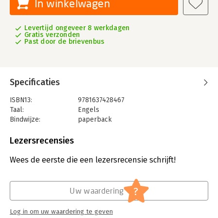
In winkelwagen
Levertijd ongeveer 8 werkdagen
Gratis verzonden
Past door de brievenbus
Specificaties
ISBN13:
9781637428467
Taal:
Engels
Bindwijze:
paperback
Aantal pagina's:
126
Uitgever:
John Wiley & Sons
Lezersrecensies
Verschijningsdatum:
27-8-2025
Wees de eerste die een lezersrecensie schrijft!
Hoofdrubriek:
Sport, hobby, lifestyle
?
Uw waardering
Log in om uw waardering te geven