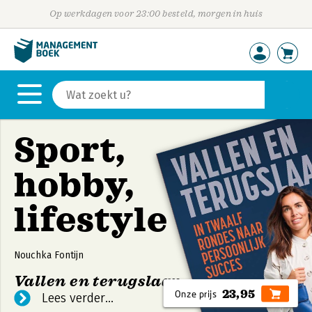
Op werkdagen voor 23:00 besteld, morgen in huis
Sport,
hobby,
lifestyle
Nouchka Fontijn
Vallen en terugslaan
23,95
Lees verder...
In 'Vallen en terugslaan' neemt Nouchka je in