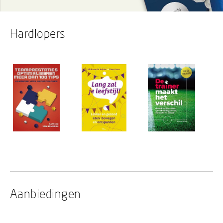
twaalf rondes mee op een reis door de boksring. In
de veertien jaar dat Nouchka bokste heeft zij
Hardlopers
gewonnen en verloren, maar bovenal: heel veel
geleerd..
Aanbiedingen