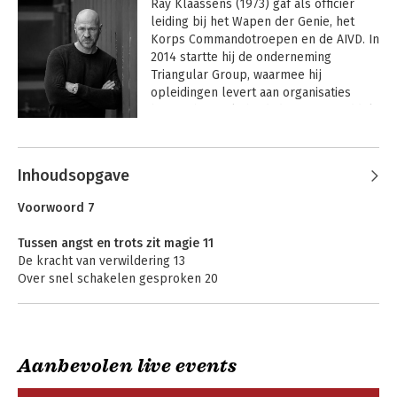
Ray Klaassens (1973) gaf als officier 
leiding bij het Wapen der Genie, het 
Korps Commandotroepen en de AIVD. In 
2014 startte hij de onderneming 
Triangular Group, waarmee hij 
opleidingen levert aan organisaties 
binnen het veiligheidsdomein. Inmiddels 
werken er meer dan 450 mensen. Ray 
Andere boeken door Ray Klaassens
spreekt regelmatig over persoonlijk 
leiderschap en leidinggeven onder 
Inhoudsopgave
druk. In
 Groeipijn
 deelt hij zijn inzichten 
en levenslessen.
Voorwoord 7
Tussen angst en trots zit magie 11
De kracht van verwildering 13
Over snel schakelen gesproken 20
Geboren voor het avontuur 31
Struikelend op weg 33
Wat moet er van die jongen worden? 43
Aanbevolen live events
Voorzichtige stappen naar een ander leven 51
Je bent wat je doet
Groeipijn