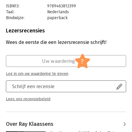
ISBN13:
9789463812399
Taal:
Nederlands
Bindwijze:
paperback
Aantal pagina's:
256
Uitgever:
Uitgeverij Podium
Lezersrecensies
Druk:
1
Verschijningsdatum:
9-1-2024
Wees de eerste die een lezersrecensie schrijft!
Hoofdrubriek:
Persoonlijke effectiviteit
?
Uw waardering
Log in om uw waardering te geven
Schrijf een recensie
Lees ons recensiebeleid
Over Ray Klaassens