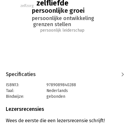
zelfliefde
te passen en ontdek hoe je meer en meer jezelf wordt. Het
zelfzorg
persoonlijke groei
effect is dat je meer liefde te geven én te ontvangen hebt.
Omdat je liefde bent!
persoonlijke ontwikkeling
grenzen stellen
persoonlijk leiderschap
Specificaties
ISBN13:
9789089840288
Taal:
Nederlands
Bindwijze:
gebonden
Aantal pagina's:
234
Uitgever:
Heart Media
Lezersrecensies
Druk:
1
Verschijningsdatum:
26-9-2023
Wees de eerste die een lezersrecensie schrijft!