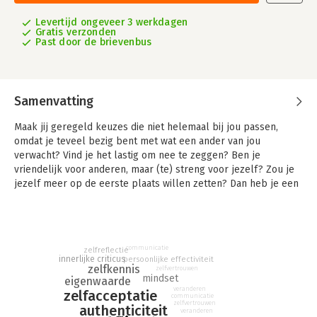
Levertijd ongeveer 3 werkdagen
Gratis verzonden
Past door de brievenbus
Samenvatting
Maak jij geregeld keuzes die niet helemaal bij jou passen,
omdat je teveel bezig bent met wat een ander van jou
verwacht? Vind je het lastig om nee te zeggen? Ben je
vriendelijk voor anderen, maar (te) streng voor jezelf? Zou je
jezelf meer op de eerste plaats willen zetten? Dan heb je een
dosis zelfliefde nodig. Maar hoe doe je dat?
Dit boek is jouw persoonlijke en praktische gids om te worden
wie je in essentie bent. Door te onderzoeken wat goed voor jou
is en jezelf dát te geven, merk je dat je je krachtiger, meer
communicatie
zelfreflectie
innerlijke criticus
persoonlijke effectiviteit
ontspannen, echter en liefdevoller gaat voelen.
zelfkennis
zelfvertrouwen
mindset
eigenwaarde
Judith Webber biedt je talloze inzichten, tips en oefeningen om
veranderen
zelfacceptatie
communicatie
jezelf beter te leren kennen en de programmering die jou in
zelfvertrouwen
authenticiteit
veranderen
de weg staat, te ontleren. Neem de tijd om alles in je leven toe