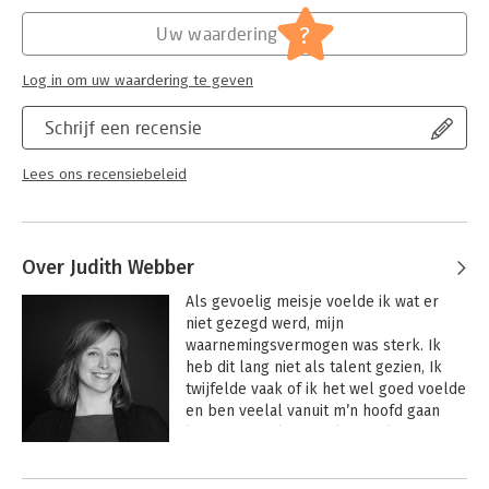
Hoofdrubriek:
Persoonlijke effectiviteit
?
Uw waardering
Log in om uw waardering te geven
Schrijf een recensie
Lees ons recensiebeleid
Over Judith Webber
Als gevoelig meisje voelde ik wat er 
niet gezegd werd, mijn 
waarnemingsvermogen was sterk. Ik 
heb dit lang niet als talent gezien, Ik 
twijfelde vaak of ik het wel goed voelde 
en ben veelal vanuit m’n hoofd gaan 
leven en werken, zoals zovelen. Nu 
benut ik juist wat ik zie en voel om 
Andere boeken door Judith Webber
verandering te brengen, duurzame 