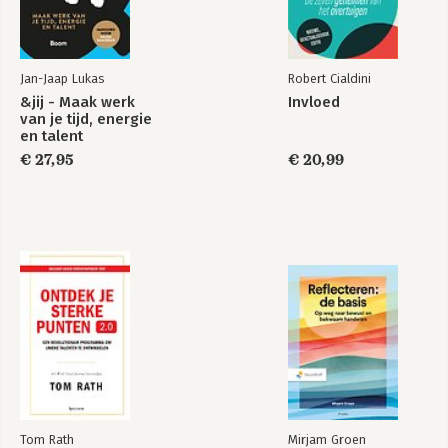
uitgevonden, ontdekt waar ik energie 
van krijg, zoals spreken, coachen & 
schrijven. Ik maakte steeds meer 
keuzes waar ik van AAN ging en dit gaf 
Jan-Jaap Lukas
Robert Cialdini
ik door in m’n werk. Ook werd ik steeds 
opener, de schroom om mezelf te laten 
&jij - Maak werk
Invloed
van je tijd, energie
zien verdween. Het is mijn diepste wens 
en talent
dat iedereen in connectie met zichzelf 
€ 27,95
€ 20,99
& elkaar leeft, zichzelf en elkaar op 
waarde leert schatten en tevoorschijn 
komt in volle glorie. Dat gun ik 
iedereen!
Tom Rath
Mirjam Groen