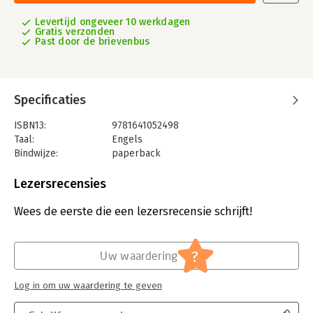
Levertijd ongeveer 10 werkdagen
Gratis verzonden
Past door de brievenbus
Specificaties
ISBN13:
9781641052498
Taal:
Engels
Bindwijze:
paperback
Aantal pagina's:
265
Uitgever:
American Bar Association
Lezersrecensies
Verschijningsdatum:
7-2-2020
Wees de eerste die een lezersrecensie schrijft!
Hoofdrubriek:
Algemeen management
?
Uw waardering
Log in om uw waardering te geven