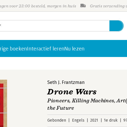
gen voor 23:00 besteld, morgen in huis
Gratis verzending
rige boeken
Interactief leren
Nu lezen
Seth J. Frantzman
Drone Wars
Pioneers, Killing Machines, Artif
the Future
Gebonden
Engels
2021
1e druk
9