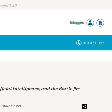
 vanaf €20
Inloggen
010-4731397
Personen
Trefwoorden
icial Intelligence, and the Battle for
781642936759