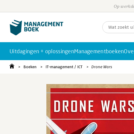
Op werkda
Uitdagingen + oplossingen
Managementboeken
Ove
Boeken
IT-management / ICT
Drone Wars