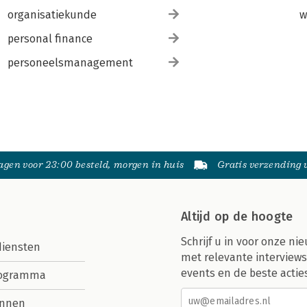
organisatiekunde
w
personal finance
personeelsmanagement
gen voor 23:00 besteld, morgen in huis
Gratis verzending
Altijd op de hoogte
Schrijf u in voor onze nie
diensten
met relevante interviews
events en de beste actie
rogramma
nnen