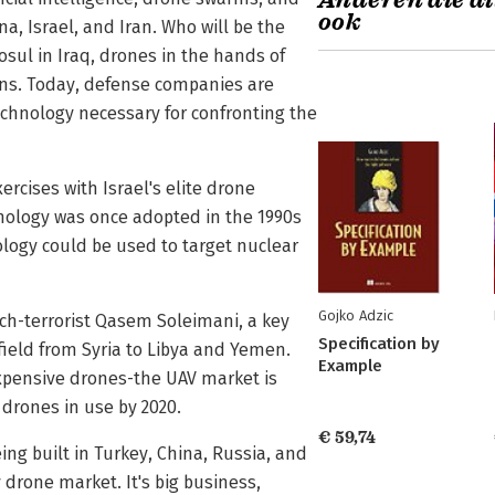
Anderen die di
ook
a, Israel, and Iran. Who will be the
osul in Iraq, drones in the hands of
lians. Today, defense companies are
chnology necessary for confronting the
rcises with Israel's elite drone
nology was once adopted in the 1990s
logy could be used to target nuclear
Gojko Adzic
rch-terrorist Qasem Soleimani, a key
Specification by
ield from Syria to Libya and Yemen.
Example
expensive drones-the UAV market is
 drones in use by 2020.
€ 59,74
ing built in Turkey, China, Russia, and
 drone market. It's big business,