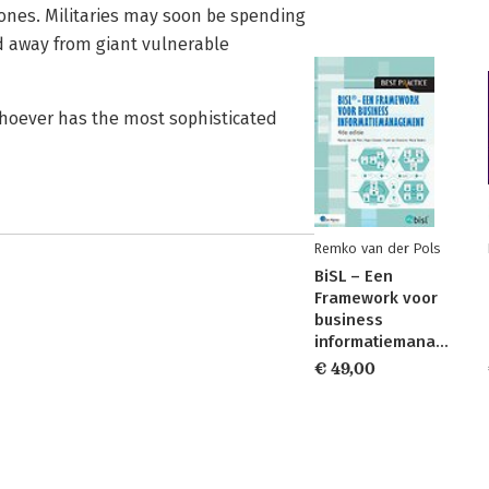
rones. Militaries may soon be spending
d away from giant vulnerable
whoever has the most sophisticated
Remko van der Pols
BiSL – Een
Framework voor
business
informatiemanagement
€ 49,00