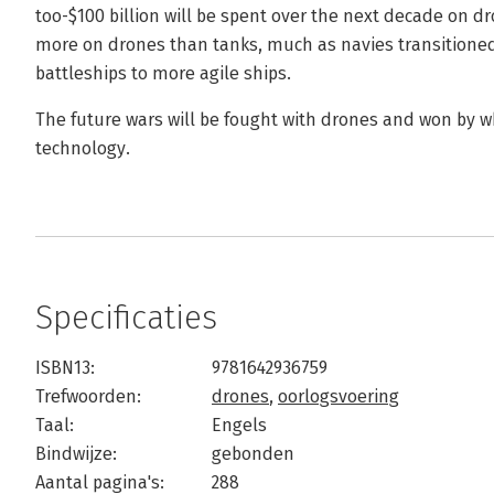
too-$100 billion will be spent over the next decade on d
more on drones than tanks, much as navies transitione
battleships to more agile ships.
The future wars will be fought with drones and won by 
technology.
Specificaties
ISBN13:
9781642936759
Trefwoorden:
drones
,
oorlogsvoering
Taal:
Engels
Bindwijze:
gebonden
Aantal pagina's:
288