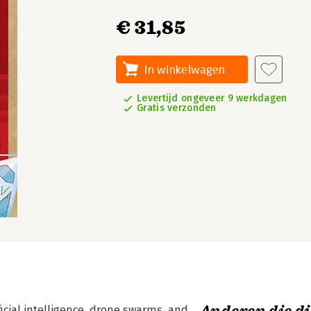
€ 31,85
In winkelwagen
Levertijd ongeveer 9 werkdagen
Gratis verzonden
icial intelligence, drone swarms, and