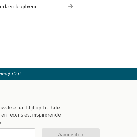
erk en loopbaan
 vanaf €20
uwsbrief en blijf up-to-date
 en recensies, inspirerende
s.
Aanmelden