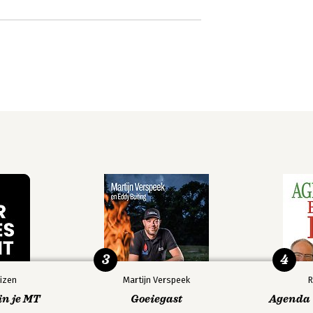
3
4
izen
Martijn Verspeek
R
in je MT
Goeiegast
Agenda V