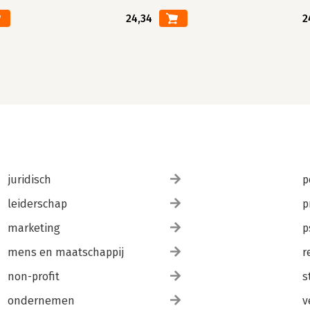
24,34
2
juridisch
p
leiderschap
p
marketing
p
mens en maatschappij
r
non-profit
s
ondernemen
v