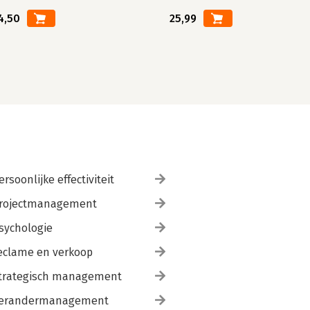
4,50
25,99
ersoonlijke effectiviteit
rojectmanagement
sychologie
eclame en verkoop
trategisch management
erandermanagement