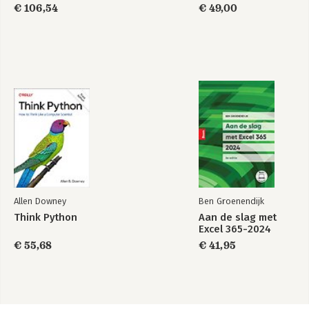
Edition
informatiemanagement
€ 106,54
€ 49,00
Allen Downey
Ben Groenendijk
Think Python
Aan de slag met
Excel 365-2024
€ 55,68
€ 41,95