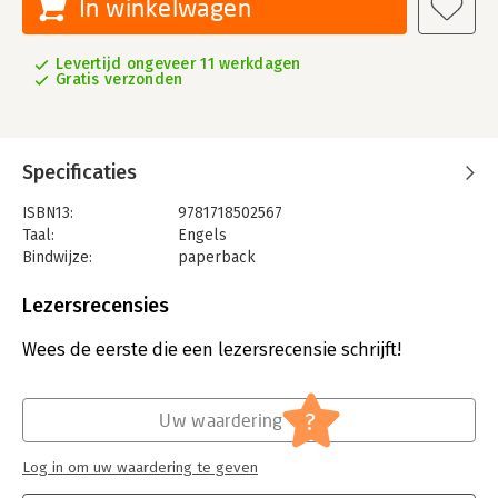
In winkelwagen
Levertijd ongeveer 11 werkdagen
Gratis verzonden
Specificaties
ISBN13:
9781718502567
Taal:
Engels
Bindwijze:
paperback
Aantal pagina's:
312
Uitgever:
No Starch Press,US
Lezersrecensies
Verschijningsdatum:
24-10-2023
Wees de eerste die een lezersrecensie schrijft!
Hoofdrubriek:
IT-management / ICT
?
Uw waardering
Log in om uw waardering te geven