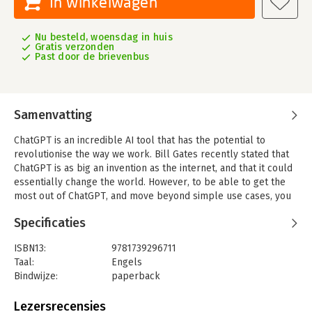
In winkelwagen
Nu besteld, woensdag in huis
Gratis verzonden
Past door de brievenbus
Samenvatting
ChatGPT is an incredible AI tool that has the potential to
revolutionise the way we work. Bill Gates recently stated that
ChatGPT is as big an invention as the internet, and that it could
essentially change the world. However, to be able to get the
most out of ChatGPT, and move beyond simple use cases, you
will need to learn the art of prompt engineering.
Specificaties
This book is designed to help you learn the art of working with
ChatGPT in such a way that you get much better. This skill,
ISBN13:
9781739296711
prompt engineering, is what separates good from great when it
Taal:
Engels
comes to using ChatGPT.
Bindwijze:
paperback
Aantal pagina's:
138
- Learn 4 core techniques and tools to write better prompts
Uitgever:
Independently published
Lezersrecensies