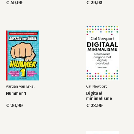
datajournalistiek
€ 49,99
€ 29,95
Personal Use
Part IV: The Future has Just Begun
Beyond Moore's Law
The Rise of AI Beyond ChatGPT
AI Will Not Replace You
Aartjan van Erkel
Cal Newport
Nummer 1
Digitaal
minimalisme
€ 26,99
€ 23,99