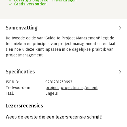
Levertijd ongeveer 11 werkdagen
Gratis verzonden
Samenvatting
De tweede editie van 'Guide to Project Management' legt de
technieken en principes van project management uit en laat
zien hoe u deze kunt inpassen in de dagelijkse praktijk van
projectmanagement.
Met de in dit boek gehanteerde gestructureerde benadering is
het een waardevolle handleiding voor managers die met hun
Specificaties
projecten binnen het daarvoor gestelde budget en tijdschema
moeten blijven waarbij toch een goed resultaat kan worden
ISBN13:
9781781250693
geleverd.
Trefwoorden:
project
,
projectmanagement
Taal:
Engels
Bindwijze:
paperback
Aantal pagina's:
366
Lezersrecensies
Uitgever:
Profile Books
Druk:
2
Wees de eerste die een lezersrecensie schrijft!
Verschijningsdatum:
24-1-2013