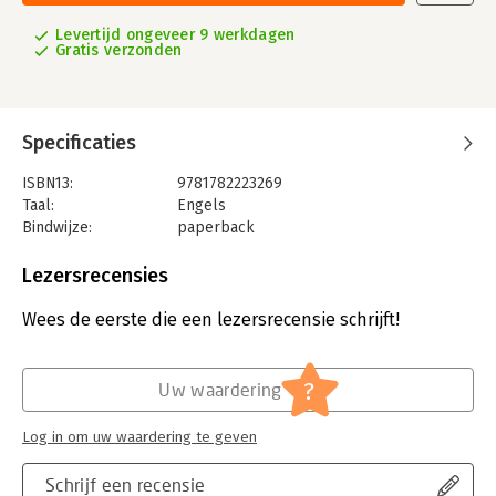
Levertijd ongeveer 9 werkdagen
Gratis verzonden
Specificaties
ISBN13:
9781782223269
Taal:
Engels
Bindwijze:
paperback
Aantal pagina's:
318
Uitgever:
Paragon Publishing
Lezersrecensies
Verschijningsdatum:
16-10-2014
Wees de eerste die een lezersrecensie schrijft!
Hoofdrubriek:
IT-management / ICT
?
Uw waardering
Log in om uw waardering te geven
Schrijf een recensie