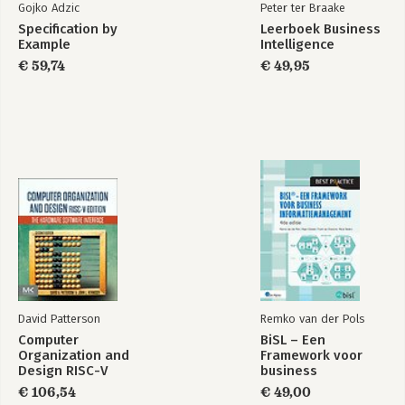
Gojko Adzic
Peter ter Braake
Specification by
Leerboek Business
Example
Intelligence
€ 59,74
€ 49,95
David Patterson
Remko van der Pols
Computer
BiSL – Een
Organization and
Framework voor
Design RISC-V
business
Edition
informatiemanagement
€ 106,54
€ 49,00