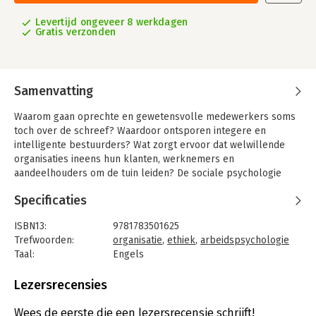
Levertijd ongeveer 8 werkdagen
Gratis verzonden
Samenvatting
Waarom gaan oprechte en gewetensvolle medewerkers soms
toch over de schreef? Waardoor ontsporen integere en
intelligente bestuurders? Wat zorgt ervoor dat welwillende
organisaties ineens hun klanten, werknemers en
aandeelhouders om de tuin leiden? De sociale psychologie
heeft verrassende antwoorden op deze intrigerende, actuele
Specificaties
vragen.
Aan de hand van wetenschappelijke experimenten en
ISBN13:
9781783501625
aansprekende praktijkvoorbeelden beschrijft Muel Kaptein
Trefwoorden:
organisatie
,
ethiek
,
arbeidspsychologie
waarom goede mensen soms verkeerde dingen doen. Maar ook
Taal:
Engels
hoe mensen boven zichzelf uit kunnen stijgen.
Bindwijze:
paperback
Aantal pagina's:
161
Lezersrecensies
Uitgever:
Emerald Group Publishing
Druk:
1
Wees de eerste die een lezersrecensie schrijft!