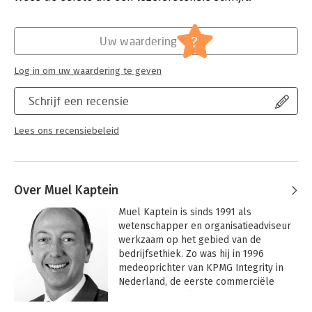
Verschijningsdatum:
15-2-2014
Hoofdrubriek:
Organisatiekunde
?
Uw waardering
Log in om uw waardering te geven
Schrijf een recensie
Lees ons recensiebeleid
Over Muel Kaptein
Muel Kaptein is sinds 1991 als 
wetenschapper en organisatieadviseur 
werkzaam op het gebied van de 
bedrijfsethiek. Zo was hij in 1996 
medeoprichter van KPMG Integrity in 
Nederland, de eerste commerciële 
adviesdienstverlening op dit gebied. In 
zijn huidige functie als partner bij KPMG 