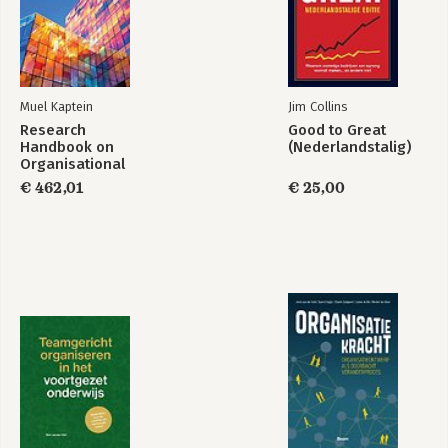
Muel Kaptein
Jim Collins
Research
Good to Great
Handbook on
(Nederlandstalig)
Waarom goede
The Balanced
Organisational
mensen soms de
Company
Integrity
verkeerde dingen
€ 462,01
€ 25,00
doen
Bekijk alle boeken