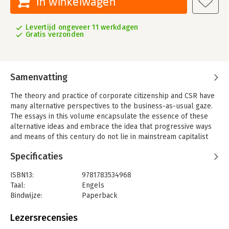
In winkelwagen
Levertijd ongeveer 11 werkdagen
Gratis verzonden
Samenvatting
The theory and practice of corporate citizenship and CSR have
many alternative perspectives to the business-as-usual gaze.
The essays in this volume encapsulate the essence of these
alternative ideas and embrace the idea that progressive ways
and means of this century do not lie in mainstream capitalist
thinking. These pieces ask critical questions about the way we
Specificaties
see the relationship between capitalism, business models and
society – a subject not often discussed in non-academic
ISBN13:
9781783534968
literature. Globalization and Corporate Citizenship: The
Taal:
Engels
Alternative Gaze features contributions and new analysis from
Bindwijze:
Paperback
Klaus M. Leisinger, Chris Laszlo, David Coopperrider, Simon
Aantal pagina's:
256
Zadek, Sandra Waddock and others.
Uitgever:
Taylor & Francis
Lezersrecensies
This title is one of a two-volume set – a collection of seminal
Druk:
1