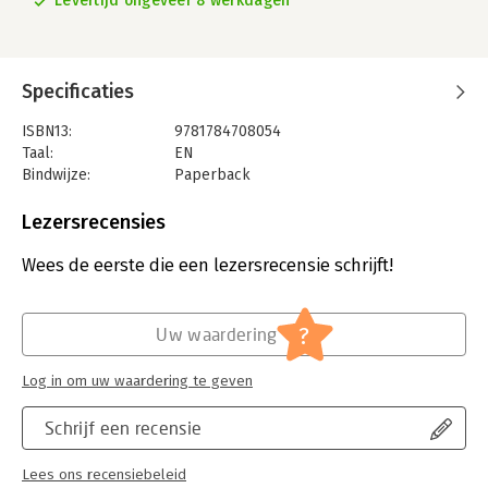
Levertijd ongeveer 8 werkdagen
Specificaties
ISBN13:
9781784708054
Taal:
EN
Bindwijze:
Paperback
Aantal pagina's:
240
Uitgever:
Vintage Publishing
Lezersrecensies
Wees de eerste die een lezersrecensie schrijft!
?
Uw waardering
Log in om uw waardering te geven
Schrijf een recensie
Lees ons recensiebeleid