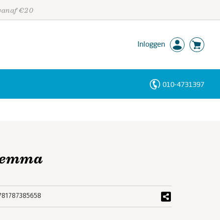
 vanaf €20
Inloggen
010-4731397
Personen
Trefwoorden
ilemma
781787385658