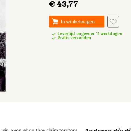
€ 43,77
In winkelwagen
Levertijd ongeveer 11 werkdagen
Gratis verzonden
 win. Even when they claim territory