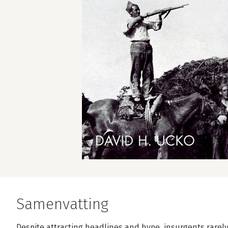
Samenvatting
Despite attracting headlines and hype, insurgents rarely