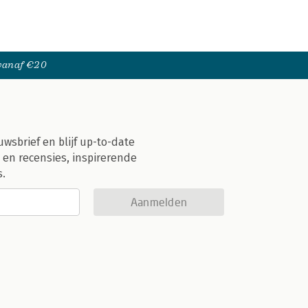
 vanaf €20
uwsbrief en blijf up-to-date
 en recensies, inspirerende
s.
Aanmelden