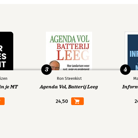
3
4
izen
Ron Steenkist
Ma
in je MT
Agenda Vol, Batterij Leeg
Infor
24,50
2