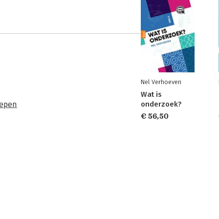
Nel Verhoeven
Wat is
oepen
onderzoek?
€ 56,50