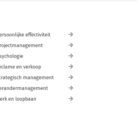
ersoonlijke effectiviteit
rojectmanagement
sychologie
eclame en verkoop
trategisch management
erandermanagement
erk en loopbaan