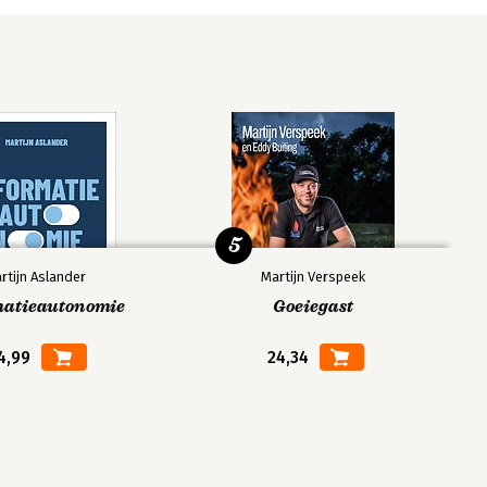
5
rtijn Aslander
Martijn Verspeek
matieautonomie
Goeiegast
4,99
24,34