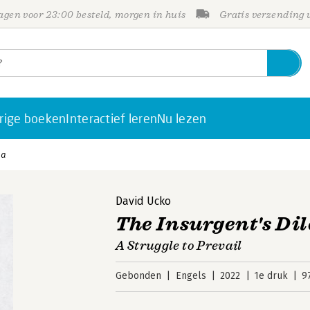
gen voor 23:00 besteld, morgen in huis
Gratis verzending
rige boeken
Interactief leren
Nu lezen
ma
David Ucko
The Insurgent's D
A Struggle to Prevail
Gebonden
Engels
2022
1e druk
9