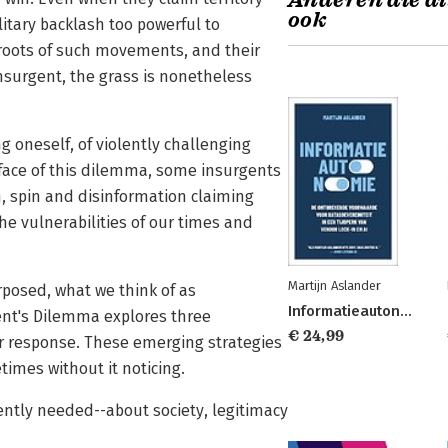
Anderen die di
ook
litary backlash too powerful to
 roots of such movements, and their
 insurgent, the grass is nonetheless
ng oneself, of violently challenging
 face of this dilemma, some insurgents
n, spin and disinformation claiming
the vulnerabilities of our times and
Martijn Aslander
posed, what we think of as
Informatieautonomie
ent's Dilemma explores three
€ 24,99
for response. These emerging strategies
times without it noticing.
gently needed--about society, legitimacy