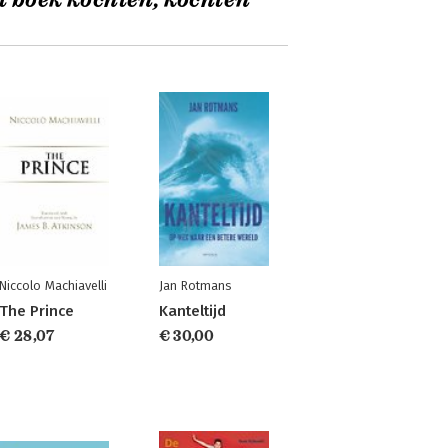
t boek kochten, kochten
Niccolo Machiavelli
Jan Rotmans
The Prince
Kanteltijd
€ 28,07
€ 30,00