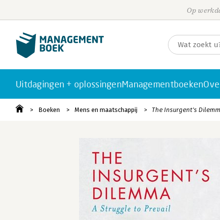
Op werkda
Uitdagingen + oplossingen
Managementboeken
Ove
Boeken
Mens en maatschappij
The Insurgent's Dilem