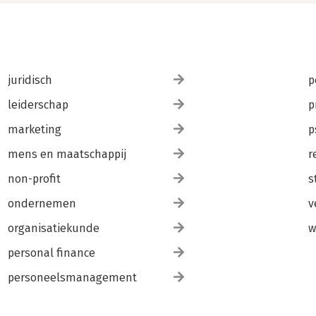
juridisch
p
leiderschap
p
marketing
p
mens en maatschappij
r
non-profit
s
ondernemen
v
organisatiekunde
w
personal finance
personeelsmanagement