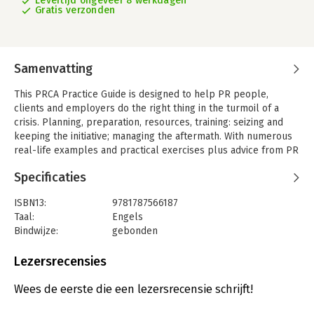
Levertijd ongeveer 8 werkdagen
Gratis verzonden
Samenvatting
This PRCA Practice Guide is designed to help PR people,
clients and employers do the right thing in the turmoil of a
crisis. Planning, preparation, resources, training: seizing and
keeping the initiative; managing the aftermath. With numerous
real-life examples and practical exercises plus advice from PR
experts, journalists and editors.
Specificaties
ISBN13:
9781787566187
Taal:
Engels
Bindwijze:
gebonden
Aantal pagina's:
152
Uitgever:
Emerald Group Publishing
Lezersrecensies
Verschijningsdatum:
3-12-2018
Wees de eerste die een lezersrecensie schrijft!
Hoofdrubriek:
Communicatie en media