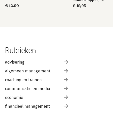
impact
€ 12,00
€ 19,95
Rubrieken
advisering
algemeen management
coaching en trainen
communicatie en media
economie
financieel management