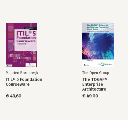
Maarten Borderwijk
The Open Group
ITIL® 5 Foundation
The TOGAF®
Courseware
Enterprise
Architecture
Foundation Study
€ 43,60
€ 49,00
Guide