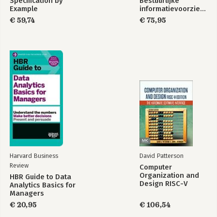
Specification by
Bestuurlijke
Example
informatievoorziening
€ 59,74
€ 75,95
Harvard Business
David Patterson
Review
Computer
Organization and
HBR Guide to Data
Design RISC-V
Analytics Basics for
Edition
Managers
€ 20,95
€ 106,54