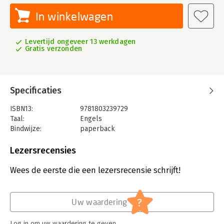
In winkelwagen
Levertijd ongeveer 13 werkdagen
Gratis verzonden
Specificaties
ISBN13:
9781803239729
Taal:
Engels
Bindwijze:
paperback
Aantal pagina's:
406
Uitgever:
Packt Publishing
Lezersrecensies
Verschijningsdatum:
27-5-2022
Wees de eerste die een lezersrecensie schrijft!
Hoofdrubriek:
IT-management / ICT
?
Uw waardering
Log in om uw waardering te geven