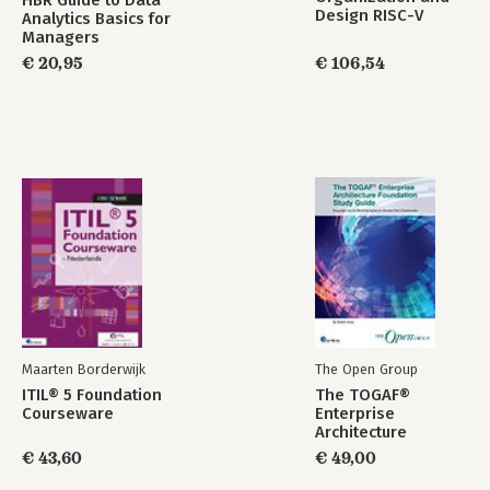
HBR Guide to Data
Design RISC-V
Analytics Basics for
Edition
Managers
€ 20,95
€ 106,54
Maarten Borderwijk
The Open Group
ITIL® 5 Foundation
The TOGAF®
Courseware
Enterprise
Architecture
Foundation Study
€ 43,60
€ 49,00
Guide