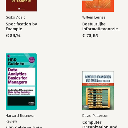
Gojko Adzic
Willem Leijnse
Specification by
Bestuurlijke
Example
informatievoorziening
€ 59,74
€ 75,95
Harvard Business
David Patterson
Review
Computer
Organization and