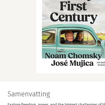
Samenvatting
Explore freedom, power, and the biggest challenges of th