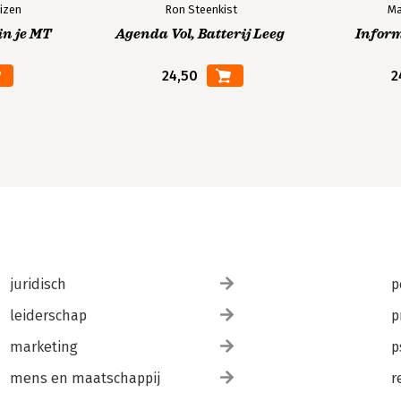
izen
Ron Steenkist
Ma
in je MT
Agenda Vol, Batterij Leeg
Infor
24,50
2
juridisch
p
leiderschap
p
marketing
p
mens en maatschappij
r