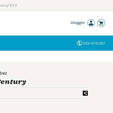
 vanaf €20
Inloggen
010-4731397
Personen
Trefwoorden
drez
 Century