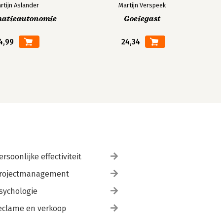
rtijn Aslander
Martijn Verspeek
matieautonomie
Goeiegast
4,99
24,34
ersoonlijke effectiviteit
rojectmanagement
sychologie
eclame en verkoop