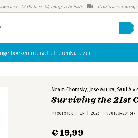
gen voor 23:00 besteld, morgen in huis
Gratis verzending
rige boeken
Interactief leren
Nu lezen
Noam Chomsky
,
Jose Mujica
,
Saul Alvi
Surviving the 21st
Paperback
EN
2025
9781804299517
€ 19,99