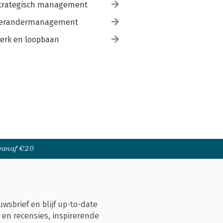
trategisch management
erandermanagement
erk en loopbaan
 vanaf €20
uwsbrief en blijf up-to-date
 en recensies, inspirerende