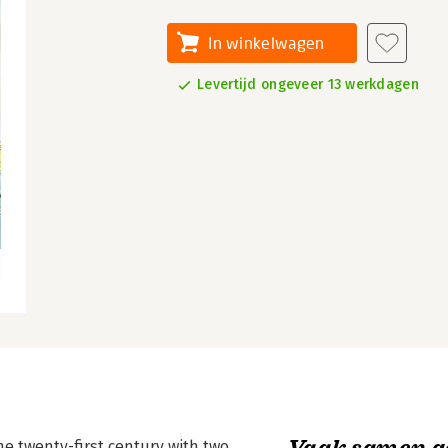
In winkelwagen
Levertijd ongeveer 13 werkdagen
Vaak samen g
e twenty-first century with two