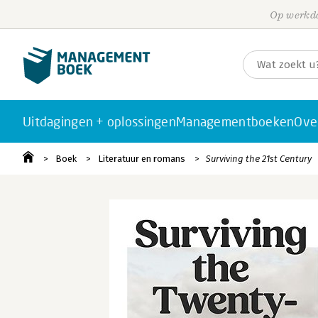
Op werkda
Uitdagingen + oplossingen
Managementboeken
Ove
Boek
Literatuur en romans
Surviving the 21st Century