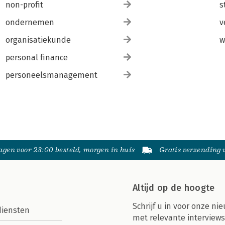
non-profit
s
ondernemen
v
organisatiekunde
w
personal finance
personeelsmanagement
gen voor 23:00 besteld, morgen in huis
Gratis verzending
Altijd op de hoogte
Schrijf u in voor onze nie
diensten
met relevante interviews