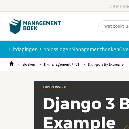
Op werkda
Uitdagingen + oplossingen
Managementboeken
Ove
Boeken
IT-management / ICT
Django 3 By Example