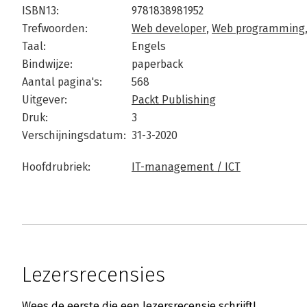
ISBN13:
9781838981952
Trefwoorden:
Web developer
,
Web programming
Taal:
Engels
Bindwijze:
paperback
Aantal pagina's:
568
Uitgever:
Packt Publishing
Druk:
3
Verschijningsdatum:
31-3-2020
Hoofdrubriek:
IT-management / ICT
Lezersrecensies
Wees de eerste die een lezersrecensie schrijft!