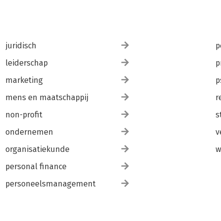
juridisch
p
leiderschap
p
marketing
p
mens en maatschappij
r
non-profit
s
ondernemen
v
organisatiekunde
w
personal finance
personeelsmanagement