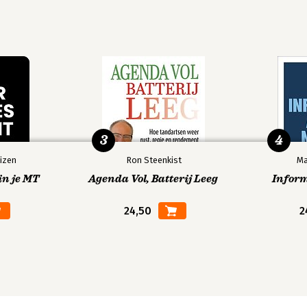
3
4
izen
Ron Steenkist
Ma
in je MT
Agenda Vol, Batterij Leeg
Infor
24,50
2