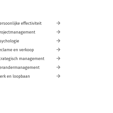
ersoonlijke effectiviteit
rojectmanagement
sychologie
eclame en verkoop
trategisch management
erandermanagement
erk en loopbaan