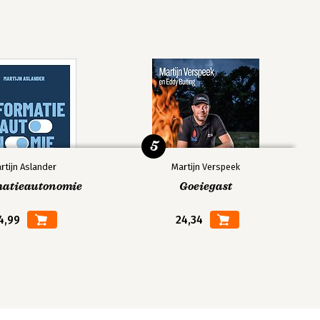
5
rtijn Aslander
Martijn Verspeek
matieautonomie
Goeiegast
4,99
24,34