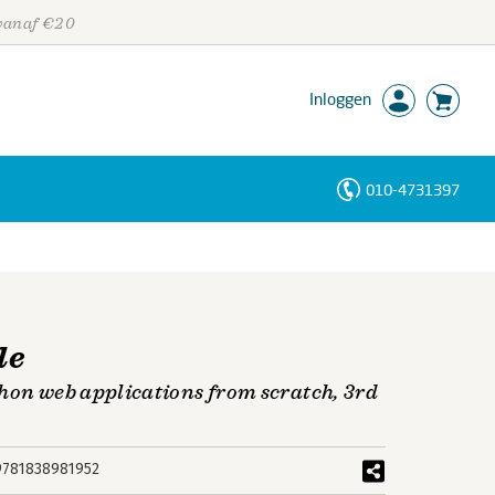
 vanaf €20
Inloggen
010-4731397
Personen
Trefwoorden
le
hon web applications from scratch, 3rd
9781838981952