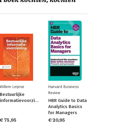
t boek kochten, kochten
Willem Leijnse
Harvard Business
Review
Bestuurlijke
informatievoorziening
HBR Guide to Data
Analytics Basics
for Managers
€ 75,95
€ 20,95