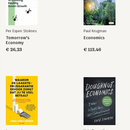
Per Espen Stoknes
Paul Krugman
Drawdown : The
Drawdown
Most
Tomorrow's
Economics
Comprehensive
Economy
Plan Ever Proposed
€ 26,23
€ 113,46
to Reverse Global
Warming
Bekijk alle boeken