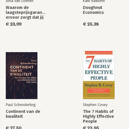
Jona van Loenen
Kate Raworth
Waarom de
Doughnut
laagsteprijsgarantie
Economics
ervoor zorgt dat jij
te veel betaalt
€ 23,99
€ 25,38
Paul Schenderling
Stephen Covey
Continent van de
The 7 Habits of
kwaliteit
Highly Effective
People
€ 27,50
€ 22,95