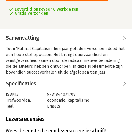
Levertijd ongeveer 8 werkdagen
Gratis verzonden
Samenvatting
Toen 'Natural Capitalism' tien jaar geleden verscheen deed het
een hoop stof opwaaien. Het brengt duurzaamheid en
winstgevendheid samen door de radicaal nieuwe benadering
die de auteurs hebben ontworpen. In deze jubileumeditie zijn
bovendien succesverhalen uit de afgelopen tien jaar
opgenomen.
Specificaties
ISBN13:
9781844071708
Trefwoorden:
economie
,
kapitalisme
Taal:
Engels
Bindwijze:
ingenaaid
Aantal pagina's:
416
Lezersrecensies
Uitgever:
Earthscan
Druk:
1
Wees de eerste die een lezersrecensie schrijft!