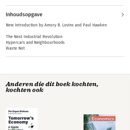
Inhoudsopgave
New Introduction by Amory B. Lovins and Paul Hawken
The Next Industrial Revolution
Hypercars and Neighbourhoods
Waste Not
The Making of the World
Building Blocks
Designing Whole Systems
Muda, Service and Flow
Tomorrow's
Regeneration
Economy
Capital Gains
Anderen die dit boek kochten,
Filaments of Nature
kochten ook
Food for Life
Aqueous Solutions
Climate - Making Sense and Making Money
Making markets work
Human Capitalism
Once Upon a Planet