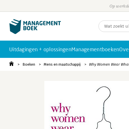
Op werkda
Uitdagingen + oplossingen
Managementboeken
Ove
Boeken
Mens en maatschappij
Why Women Wear What T