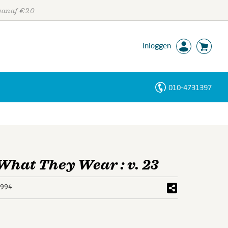
 vanaf €20
Inloggen
010-4731397
Personen
Trefwoorden
at They Wear : v. 23
6994