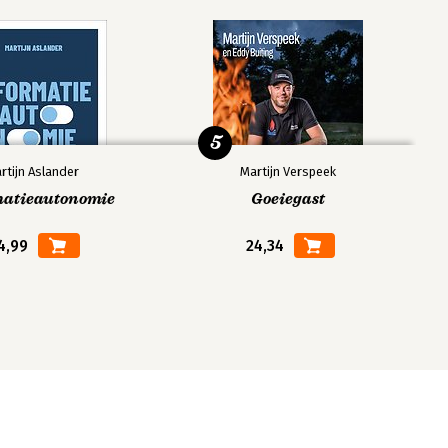
5
rtijn Aslander
Martijn Verspeek
matieautonomie
Goeiegast
4,99
24,34