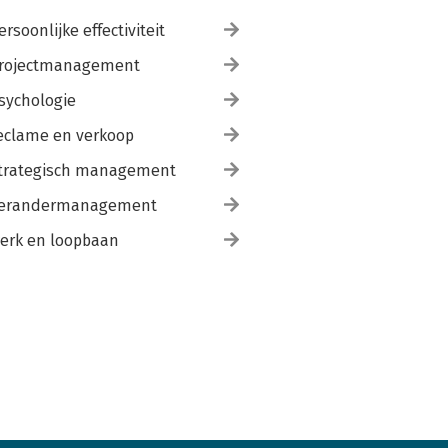
ersoonlijke effectiviteit
rojectmanagement
sychologie
eclame en verkoop
trategisch management
erandermanagement
erk en loopbaan