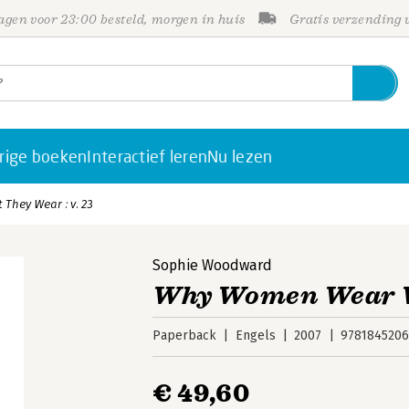
gen voor 23:00 besteld, morgen in huis
Gratis verzending
rige boeken
Interactief leren
Nu lezen
hey Wear : v. 23
Sophie Woodward
Why Women Wear Wh
Paperback
Engels
2007
978184520
€ 49,60