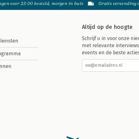
gen voor 23:00 besteld, morgen in huis
Gratis verzending
Altijd op de hoogte
Schrijf u in voor onze nie
diensten
met relevante interviews
events en de beste actie
rogramma
nnen