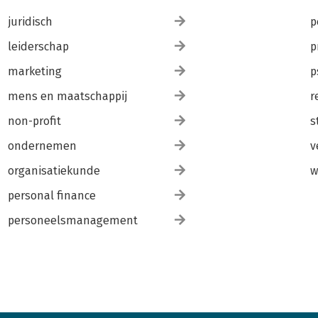
juridisch
p
leiderschap
p
marketing
p
mens en maatschappij
r
non-profit
s
ondernemen
v
organisatiekunde
w
personal finance
personeelsmanagement