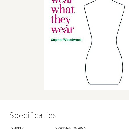
Specificaties
ISBN13:
9781845206994