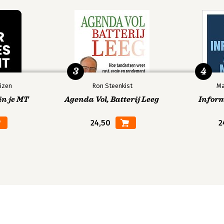
3
4
izen
Ron Steenkist
Ma
in je MT
Agenda Vol, Batterij Leeg
Infor
24,50
2