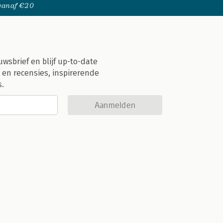
 vanaf €20
uwsbrief en blijf up-to-date
 en recensies, inspirerende
s.
Aanmelden