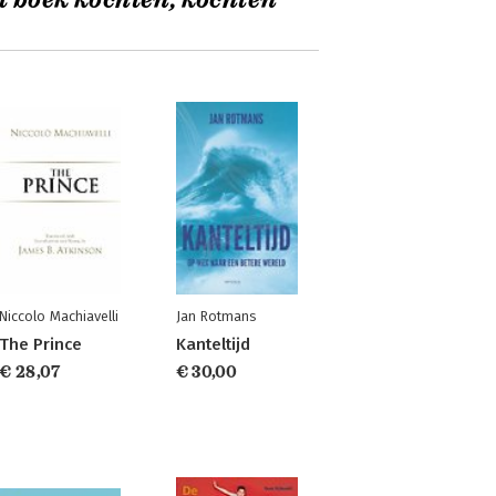
t boek kochten, kochten
Niccolo Machiavelli
Jan Rotmans
The Prince
Kanteltijd
€ 28,07
€ 30,00