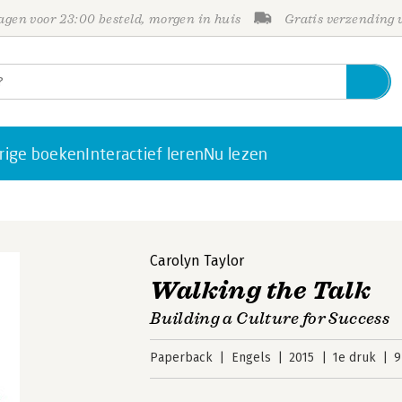
gen voor 23:00 besteld, morgen in huis
Gratis verzending
rige boeken
Interactief leren
Nu lezen
Carolyn Taylor
Walking the Talk
Building a Culture for Success
Paperback
Engels
2015
1e druk
9