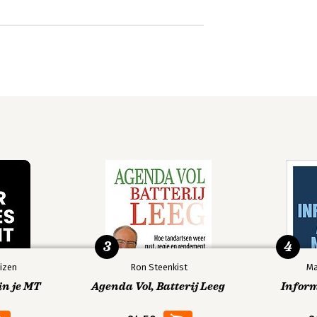
3
4
izen
Ron Steenkist
Ma
in je MT
Agenda Vol, Batterij Leeg
Infor