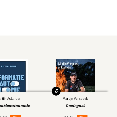
5
rtijn Aslander
Martijn Verspeek
matieautonomie
Goeiegast