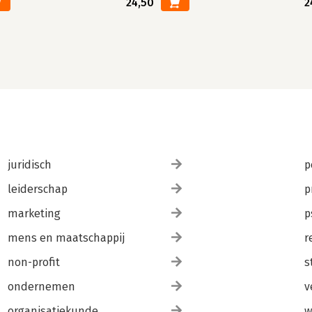
24,50
2
juridisch
p
leiderschap
p
marketing
p
mens en maatschappij
r
non-profit
s
ondernemen
v
organisatiekunde
w