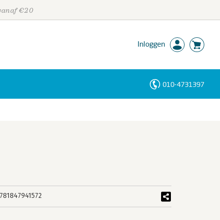
 vanaf €20
Inloggen
010-4731397
Personen
Trefwoorden
781847941572