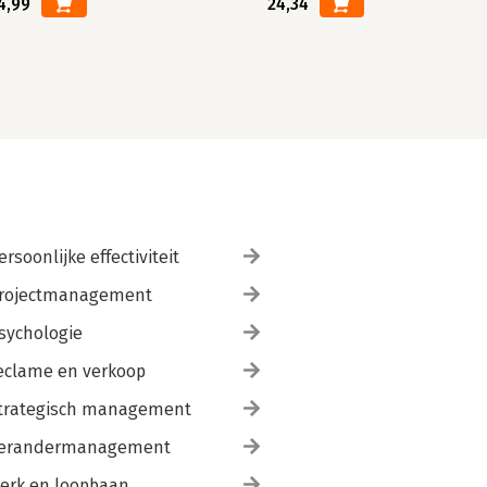
4,99
24,34
ersoonlijke effectiviteit
rojectmanagement
sychologie
eclame en verkoop
trategisch management
erandermanagement
erk en loopbaan