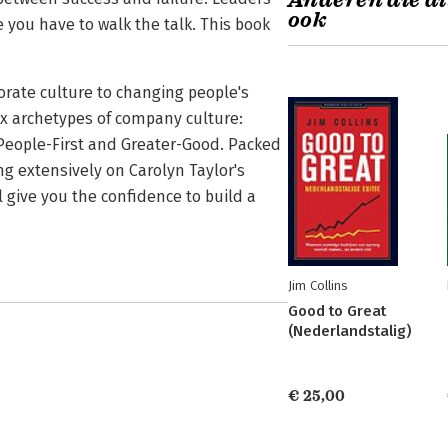
Anderen die di
ook
 you have to walk the talk. This book
rate culture to changing people's
ix archetypes of company culture:
People-First and Greater-Good. Packed
g extensively on Carolyn Taylor's
ll give you the confidence to build a
Jim Collins
Good to Great
(Nederlandstalig)
€ 25,00