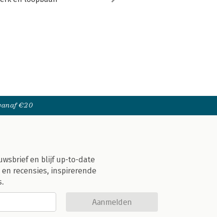
 vanaf €20
uwsbrief en blijf up-to-date
 en recensies, inspirerende
s.
Aanmelden