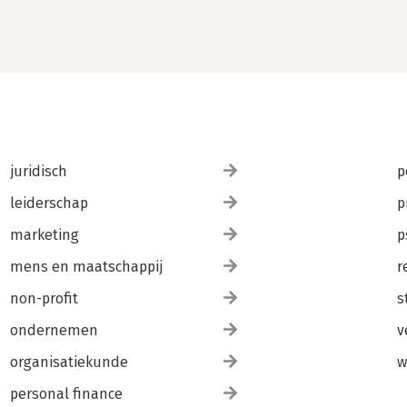
juridisch
p
leiderschap
p
marketing
p
mens en maatschappij
r
non-profit
s
ondernemen
v
organisatiekunde
w
personal finance