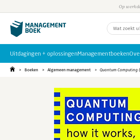
Op werkda
Uitdagingen + oplossingen
Managementboeken
Ove
Boeken
Algemeen management
Quantum Computing (