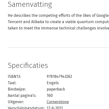
Samenvatting
He describes the competing efforts of the likes of Goog
Tencent and Alibaba to create a viable quantum compute
taken to meet the immense technical challenges involv
Specificaties
ISBN13:
9781847943262
Taal:
Engels
Bindwijze:
paperback
Aantal pagina's:
160
Uitgever:
Cornerstone
Verschijningsdatum:
17-6-2021