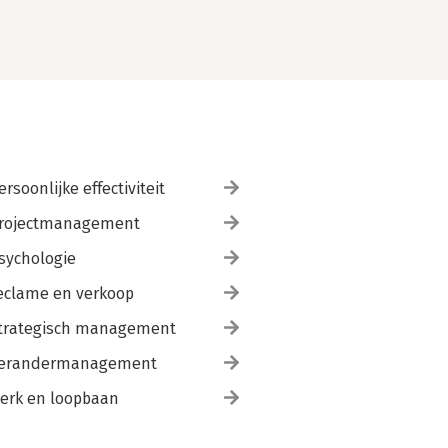
ersoonlijke effectiviteit
rojectmanagement
sychologie
eclame en verkoop
trategisch management
erandermanagement
erk en loopbaan