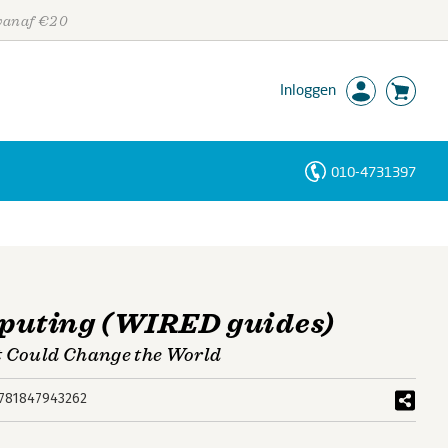
 vanaf €20
Inloggen
010-4731397
Personen
Trefwoorden
uting (WIRED guides)
t Could Change the World
781847943262