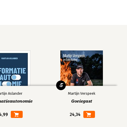
5
rtijn Aslander
Martijn Verspeek
matieautonomie
Goeiegast
4,99
24,34