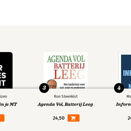
3
4
izen
Ron Steenkist
Ma
in je MT
Agenda Vol, Batterij Leeg
Infor
24,50
2