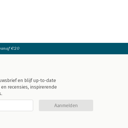
 vanaf €20
uwsbrief en blijf up-to-date
 en recensies, inspirerende
s.
Aanmelden