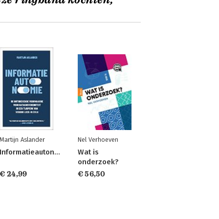
eze ringband kochten,
Martijn Aslander
Nel Verhoeven
Informatieautonomie
Wat is
onderzoek?
€ 24,99
€ 56,50