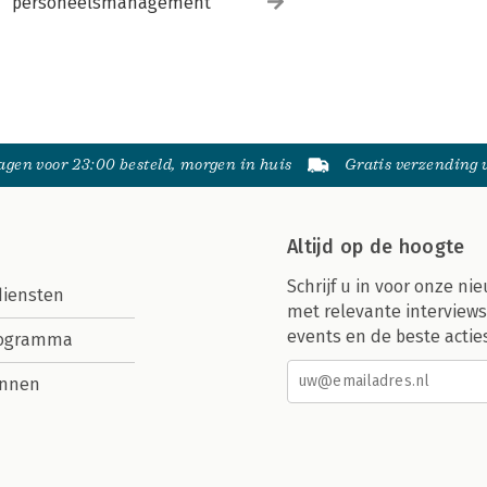
personeelsmanagement
gen voor 23:00 besteld, morgen in huis
Gratis verzending
Altijd op de hoogte
Schrijf u in voor onze nie
diensten
met relevante interviews
events en de beste actie
rogramma
nnen