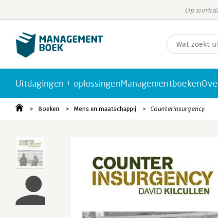
Op werkda
Uitdagingen + oplossingen
Managementboeken
Ove
Boeken
Mens en maatschappij
Counterinsurgency