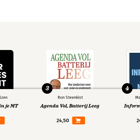
3
4
izen
Ron Steenkist
Ma
in je MT
Agenda Vol, Batterij Leeg
Infor
24,50
2