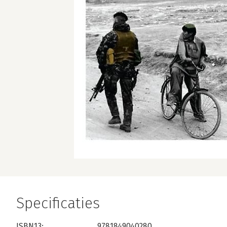
Specificaties
ISBN13:
9781849040280