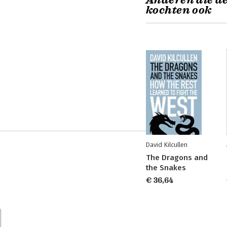
Anderen die d
kochten ook
David Kilcullen
The Dragons and
the Snakes
€ 36,64