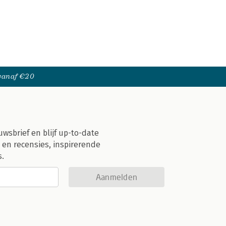
 vanaf €20
uwsbrief en blijf up-to-date
 en recensies, inspirerende
s.
Aanmelden