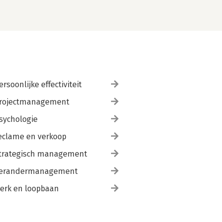
ersoonlijke effectiviteit
rojectmanagement
sychologie
eclame en verkoop
trategisch management
erandermanagement
erk en loopbaan