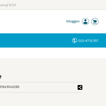
 vanaf €20
Inloggen
010-4731397
Personen
Trefwoorden
y
81849040280