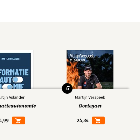
5
rtijn Aslander
Martijn Verspeek
matieautonomie
Goeiegast
4,99
24,34