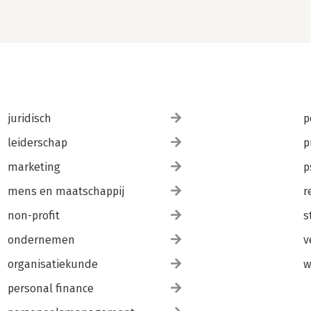
juridisch
p
leiderschap
p
marketing
p
mens en maatschappij
r
non-profit
s
ondernemen
v
organisatiekunde
w
personal finance