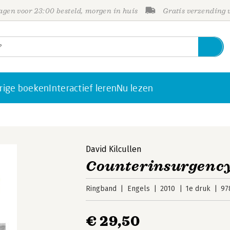
gen voor 23:00 besteld, morgen in huis
Gratis verzending
rige boeken
Interactief leren
Nu lezen
David Kilcullen
Counterinsurgenc
Ringband
Engels
2010
1e druk
97
€ 29,50