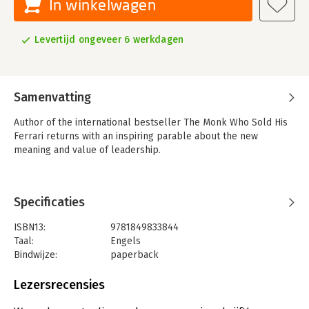
In winkelwagen
Levertijd ongeveer 6 werkdagen
Samenvatting
Author of the international bestseller The Monk Who Sold His
Ferrari returns with an inspiring parable about the new
meaning and value of leadership.
Specificaties
ISBN13:
9781849833844
Taal:
Engels
Bindwijze:
paperback
Aantal pagina's:
224
Uitgever:
Simon & Schuster UK
Lezersrecensies
Hoofdrubriek:
Algemeen management