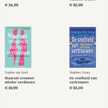
€ 24,99
€ 32,99
The Wealth Money
The Wealth Money
Can't Buy -
Can't Buy
Nederlandse editie
Bekijk alle boeken
Sophie van Gool
Stephen Covey
Waarom vrouwen
De snelheid van
minder verdienen
vertrouwen
€ 19,99
€ 25,00