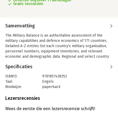
Levertijd ongeveer 11 werkdagen
Gratis verzonden
Samenvatting
The Military Balance is an authoritative assessment of the
military capabilities and defence economics of 171 countries.
Detailed A-Z entries list each country's military organisation,
personnel numbers, equipment inventories, and relevant
economic and demographic data. Regional and select country
analyses cover the major developments affecting defence
Specificaties
policy and procurement, and defence economics.
The opening graphics section displays notable defence
ISBN13:
9781857438352
statistics, while additional data sets detail selected arms orders
Taal:
Engels
and military exercises, as well as comparative defence
Bindwijze:
paperback
expenditure and personnel numbers. The Military Balance is an
Aantal pagina's:
504
indispensable handbook for anyone conducting serious
Uitgever:
Taylor & Francis
Lezersrecensies
analysis of security policy and military affairs. The International
Druk:
1
Institute for Strategic Studies, founded in 1958, is an
Verschijningsdatum:
25-2-2016
Wees de eerste die een lezersrecensie schrijft!
independent centre for research, analysis and debate on the