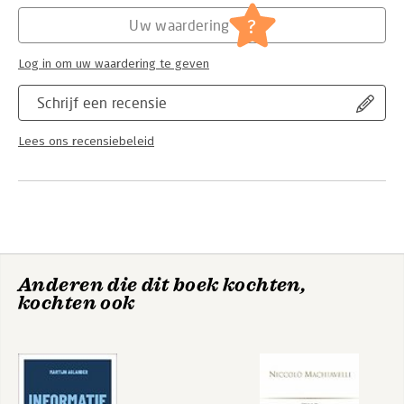
problems of conflict, however caused, that have, or potentially
Hoofdrubriek:
Mens en maatschappij
have, an important military dimension.
Serie:
The Military Balance
?
Uw waardering
Log in om uw waardering te geven
Schrijf een recensie
Lees ons recensiebeleid
Anderen die dit boek kochten,
kochten ook