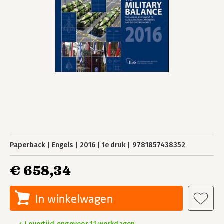
Paperback
Engels
2016
1e druk
9781857438352
€ 658,34
In winkelwagen