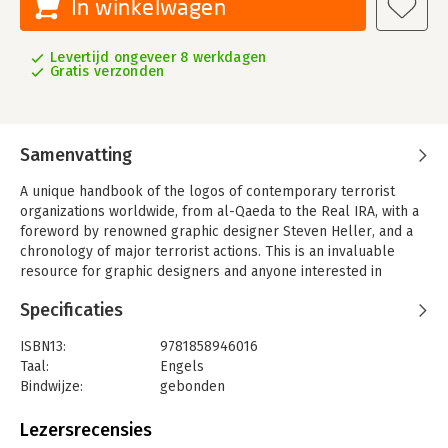
In winkelwagen
Levertijd ongeveer 8 werkdagen
Gratis verzonden
Samenvatting
A unique handbook of the logos of contemporary terrorist
organizations worldwide, from al-Qaeda to the Real IRA, with a
foreword by renowned graphic designer Steven Heller, and a
chronology of major terrorist actions. This is an invaluable
resource for graphic designers and anyone interested in
international politics and counter-intelligence.
Specificaties
ISBN13:
9781858946016
Taal:
Engels
Bindwijze:
gebonden
Aantal pagina's:
335
Uitgever:
Merrell Publishers Ltd
Lezersrecensies
Verschijningsdatum:
20-3-2013