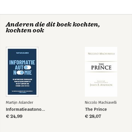
Anderen die dit boek kochten,
kochten ook
De 48 wetten van
The 48 Laws Of
de macht
Power
Martijn Aslander
Niccolo Machiavelli
Informatieautonomie
The Prince
€ 24,99
€ 28,07