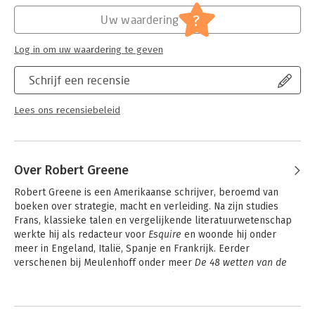
Serie:
The Modern Machiavellian Robert Greene
?
Uw waardering
Log in om uw waardering te geven
Schrijf een recensie
Lees ons recensiebeleid
Over Robert Greene
Robert Greene is een Amerikaanse schrijver, beroemd van 
boeken over strategie, macht en verleiding. Na zijn studies 
Frans, klassieke talen en vergelijkende literatuurwetenschap 
werkte hij als redacteur voor 
Esquire
 en woonde hij onder 
meer in Engeland, Italië, Spanje en Frankrijk. Eerder 
verschenen bij Meulenhoff onder meer 
De 48 wetten van de 
macht
 en 
De 24 wetten van het verleiden
.
Andere boeken door Robert Greene