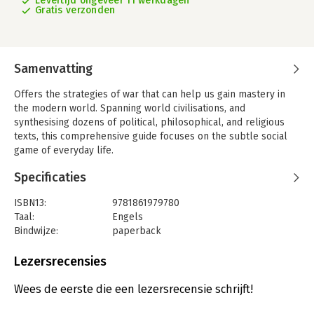
Levertijd ongeveer 11 werkdagen
Gratis verzonden
Samenvatting
Offers the strategies of war that can help us gain mastery in
the modern world. Spanning world civilisations, and
synthesising dozens of political, philosophical, and religious
texts, this comprehensive guide focuses on the subtle social
game of everyday life.
Specificaties
ISBN13:
9781861979780
Taal:
Engels
Bindwijze:
paperback
Aantal pagina's:
500
Uitgever:
Profile Books
Lezersrecensies
Verschijningsdatum:
7-6-2007
Wees de eerste die een lezersrecensie schrijft!
Hoofdrubriek:
Mens en maatschappij