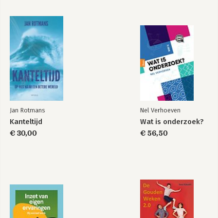
De 48 wetten van
Mastery
de macht -
beknopte editie
Bekijk alle boeken
Jan Rotmans
Nel Verhoeven
Kanteltijd
Wat is onderzoek?
€ 30,00
€ 56,50