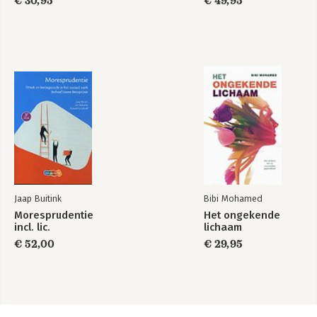
€ 30,95
€ 49,95
Jaap Buitink
Bibi Mohamed
Moresprudentie
Het ongekende
incl. lic.
lichaam
€ 52,00
€ 29,95