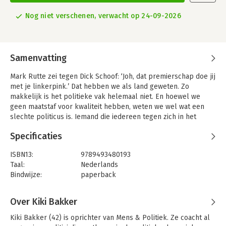
Nog niet verschenen, verwacht op 24-09-2026
Samenvatting
Mark Rutte zei tegen Dick Schoof: ‘Joh, dat premierschap doe jij
met je linkerpink.’ Dat hebben we als land geweten. Zo
makkelijk is het politieke vak helemaal niet. En hoewel we
geen maatstaf voor kwaliteit hebben, weten we wel wat een
slechte politicus is. Iemand die iedereen tegen zich in het
harnas jaagt.
Specificaties
Van ervaren rotten hoor je: ‘Het is een kwestie van learning on
the job.’ Maar hoe leer je dat, als elke fout onder een
ISBN13:
9789493480193
vergrootglas ligt? Achter de schermen spelen ongeschreven
Taal:
Nederlands
regels een grote rol. Wat gebeurt er nou echt? Hoe haal je in
Bindwijze:
paperback
onmogelijke toestanden een meerderheid?
Aantal pagina's:
224
Uitgever:
Van Duuren Management
Over Kiki Bakker
In dit boek vertelt
Kiki Bakker
wat je in de politieke arena te
Druk:
1
wachten staat én hoe je politieke handigheid ontwikkelt. Ze
Verschijningsdatum:
24-9-2026
Kiki Bakker (42) is oprichter van Mens & Politiek. Ze coacht al 
reikt praktische handvatten aan waarmee je direct aan de slag