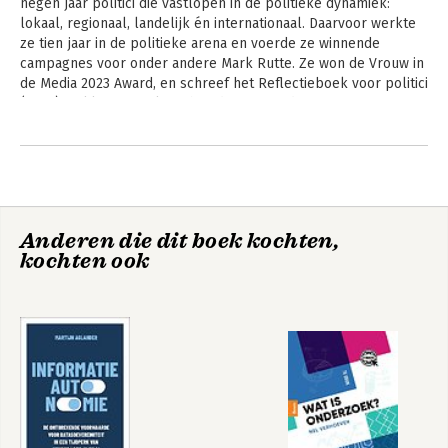
negen jaar politici die vastlopen in de politieke dynamiek: 
kunt. Aan het woord komen ook prominente politici: welke
Hoofdrubriek:
Mens en maatschappij
lokaal, regionaal, landelijk én internationaal. Daarvoor werkte 
lessen leerden zij on the job? Je krijgt de ins and outs die je op
ze tien jaar in de politieke arena en voerde ze winnende 
je eerste politieke werkdag had willen hebben en waar je tien
campagnes voor onder andere Mark Rutte. Ze won de Vrouw in 
jaar later nog steeds profijt van hebt.
de Media 2023 Award, en schreef het Reflectieboek voor politici 
(2024). Bakker spreekt zich in diverse media uit voor mensen in 
de politieke arena. Dit doet ze met humor, kleur en een flinke 
dosis energie. 
Anderen die dit boek kochten,
kochten ook