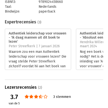
ISBN13:
9789024458660
Taal:
Nederlands
Bindwijze:
paperback
Aantal pagina's:
176
Uitgever:
Boom
Expertrecensies
(3)
Druk:
1
Verschijningsdatum:
16-1-2024
Authentiek leiderschap voor vrouwen
Authentiek leider
- ‘Ik daag mannen uit dit boek te
- ‘Absoluut een a
Hoofdrubriek:
Leiderschap
lezen’
Hendrika Willemse
Peter Streefkerk | 7 januari 2026
maart 2024
Waarom zou een man Authentiek
Nog een boek vrou
leiderschap voor vrouwen lezen? Die
nodig? Het is de e
vraag stelde Peter Streefkerk
inleiding van ‘Aut
zichzelf voordat hij aan het boek van
voor vrouwen’ en d
Jolanda Holwerda en Liesbeth Tettero
op scherp. Hardop
begon. Juist zijn nieuwsgierigheid
vraag. Is dat wel 
levert een scherpe recensie op over
verwachting lees 
leiderschap, organisatiecultuur en de
inleiding trek ik 
Lezersrecensies
(2)
hardnekkige systemen die
Ja het is echt nodi
ongelijkheid in stand houden.
Lees verder
3.7
3 stemmen
Lees verder
van de 5