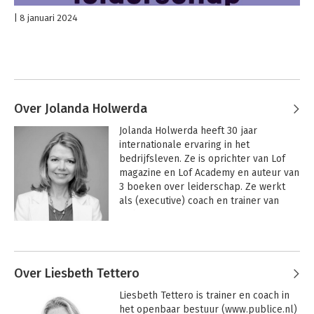
8 januari 2024
Over Jolanda Holwerda
Jolanda Holwerda heeft 30 jaar 
internationale ervaring in het 
bedrijfsleven. Ze is oprichter van Lof 
magazine en Lof Academy en auteur van 
3 boeken over leiderschap. Ze werkt 
als (executive) coach en trainer van 
ambiteueze vrouwen en is een 
veelgevraagd spreker over authentiek 
Andere boeken door Jolanda
leiderschap en meervoudige ambities. 
Holwerda
Ze ontving in 2009 de Joke Smit Prijs 
voor haar inzet op het gebied van 
Over Liesbeth Tettero
emancipatie. Als trainer en coach heeft 
Liesbeth Tettero is trainer en coach in 
Jolanda met honderden (top) vrouwen 
het openbaar bestuur (www.publice.nl) 
gewerkt aan het zichtbaar maken van 