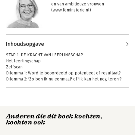
en van ambitieuze vrouwen 
hun ambities en het vinden van hun 
(www.feminsterie.nl)
persoonlijke missie. 'Door op zoek te 
gaan naar je eigen talent kun je een 
verschil maken voor anderen'.

Andere boeken door Liesbeth
Tettero
Inhoudsopgave
Authentiek
Niet miepen!
STAP 1: DE KRACHT VAN LEERLINGSCHAP
leiderschap voor
Het leerlingschap
vrouwen
Zelfscan
Dilemma 1: Word je beoordeeld op potentieel of resultaat?
Dilemma 2: 'Zo ben ik nu eenmaal' of 'Ik kan het nog leren'?
Aan de slag met stap 1
STAP 2: DE KRACHT VAN BONDGENOOTSCHAP
Bondgenootschappen
Zelfscan
Anderen die dit boek kochten,
Dilemma 1: Je eigen koers varen of het spel meespelen?
Authentiek
kochten ook
Dilemma 2: Doorzetten of opgeven?
leiderschap voor
Aan de slag met stap 2
vrouwen