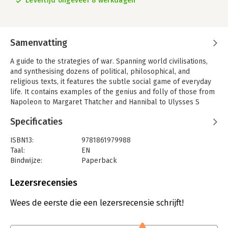
Levertijd ongeveer 8 werkdagen
Samenvatting
A guide to the strategies of war. Spanning world civilisations,
and synthesising dozens of political, philosophical, and
religious texts, it features the subtle social game of everyday
life. It contains examples of the genius and folly of those from
Napoleon to Margaret Thatcher and Hannibal to Ulysses S
Grant.
Specificaties
ISBN13:
9781861979988
Taal:
EN
Bindwijze:
Paperback
Aantal pagina's:
208
Uitgever:
Profile Books Ltd
Lezersrecensies
Serie:
The Modern Machiavellian Robert Greene
Wees de eerste die een lezersrecensie schrijft!