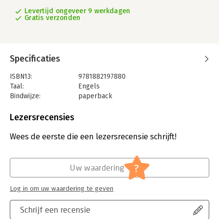
Levertijd ongeveer 9 werkdagen
Gratis verzonden
Specificaties
ISBN13:
9781882197880
Taal:
Engels
Bindwijze:
paperback
Aantal pagina's:
116
Uitgever:
Center for Creative Leadership
Lezersrecensies
Verschijningsdatum:
1-8-2005
Wees de eerste die een lezersrecensie schrijft!
Hoofdrubriek:
Leiderschap
?
Uw waardering
Log in om uw waardering te geven
Schrijf een recensie