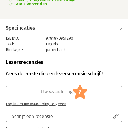
Levertijd ongeveer 16 werkdagen
Gratis verzonden
Specificaties
ISBN13:
9781890951290
Taal:
Engels
Bindwijze:
paperback
Aantal pagina's:
336
Uitgever:
Princeton University Press
Lezersrecensies
Verschijningsdatum:
4-10-2005
Wees de eerste die een lezersrecensie schrijft!
Hoofdrubriek:
Mens en maatschappij
?
Uw waardering
Log in om uw waardering te geven
Schrijf een recensie